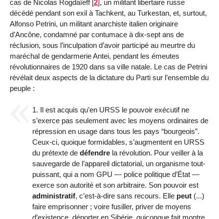
cas de Nicolas Rogdaïeff
[
2
]
, un militant libertaire russe
décédé pendant son exil à Tachkent, au Turkestan, et, surtout,
Alfonso Petrini, un militant anarchiste italien originaire
d’Ancône, condamné par contumace à dix-sept ans de
réclusion, sous l’inculpation d’avoir participé au meurtre du
maréchal de gendarmerie Antei, pendant les émeutes
révolutionnaires de 1920 dans sa ville natale. Le cas de Petrini
révélait deux aspects de la dictature du Parti sur l’ensemble du
peuple :
1. Il est acquis qu’en URSS le pouvoir exécutif ne
s’exerce pas seulement avec les moyens ordinaires de
répression en usage dans tous les pays “bourgeois”.
Ceux-ci, quoique formidables, s’augmentent en URSS
du prétexte de
défendre
la révolution. Pour veiller à la
sauvegarde de l’appareil dictatorial, un organisme tout-
puissant, qui a nom GPU — police politique d’État —
exerce son autorité et son arbitraire. Son pouvoir est
administratif
, c’est-à-dire sans recours. Elle
peut
(...)
faire emprisonner ; voire fusiller, priver de moyens
d’existence, déporter en Sibérie, quiconque fait montre