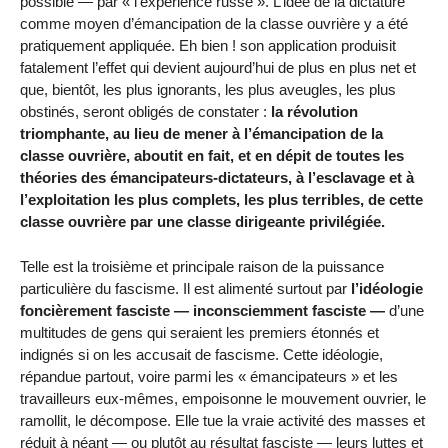
possible — par « l’expérience russe ». L’idée de la dictature
comme moyen d’émancipation de la classe ouvrière y a été
pratiquement appliquée. Eh bien ! son application produisit
fatalement l’effet qui devient aujourd’hui de plus en plus net et
que, bientôt, les plus ignorants, les plus aveugles, les plus
obstinés, seront obligés de constater :
la révolution
triomphante, au lieu de mener à l’émancipation de la
classe ouvrière, aboutit en fait, et en dépit de toutes les
théories des émancipateurs-dictateurs, à l’esclavage et à
l’exploitation les plus complets, les plus terribles, de cette
classe ouvrière par une classe dirigeante privilégiée.
Telle est la troisième et principale raison de la puissance
particulière du fascisme. Il est alimenté surtout par
l’idéologie
foncièrement fasciste — inconsciemment fasciste —
d’une
multitudes de gens qui seraient les premiers étonnés et
indignés si on les accusait de fascisme. Cette idéologie,
répandue partout, voire parmi les « émancipateurs » et les
travailleurs eux-mêmes, empoisonne le mouvement ouvrier, le
ramollit, le décompose. Elle tue la vraie activité des masses et
réduit à néant — ou plutôt au résultat fasciste — leurs luttes et