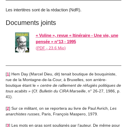
Les intertitres sont de la rédaction (NdR).
Documents joints
« Voline », revue « Itinéraire - Une vie, une
pensée » n°13 - 1995
(
PDF
-
23.6 Mio
)
[
1
]
Hem Day (Marcel Dieu, dit) tenait boutique de bouquiniste,
rue de la Montagne-de-la-Cour, à Bruxelles, son arrière-
boutique étant le
centre de ralliement de réfugiés politiques de
tous acabits
(Cf.
Bulletin du CIRA Marseille
, n° 26-27, 1986, p.
41).
[
2
]
Sur ce militant, on se reportera au livre de Paul Avrich,
Les
anarchistes russes
, Paris, François Maspero, 1979.
[
3
]
Les mots en gras sont soulignés par l’auteur. De même pour