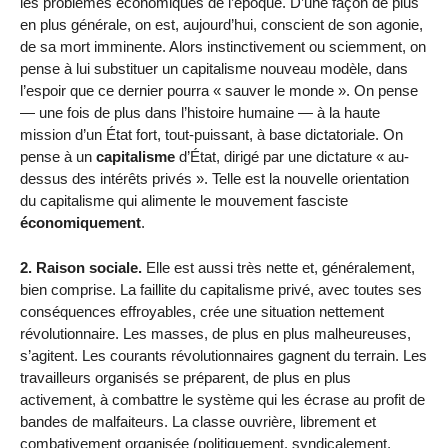
les problèmes économiques de l’époque. D’une façon de plus
en plus générale, on est, aujourd’hui, conscient de son agonie,
de sa mort imminente. Alors instinctivement ou sciemment, on
pense à lui substituer un capitalisme nouveau modèle, dans
l’espoir que ce dernier pourra « sauver le monde ». On pense
— une fois de plus dans l’histoire humaine — à la haute
mission d’un État fort, tout-puissant, à base dictatoriale. On
pense à un
capitalisme
d’État, dirigé par une dictature « au-
dessus des intérêts privés ». Telle est la nouvelle orientation
du capitalisme qui alimente le mouvement fasciste
économiquement
.
2. Raison sociale.
Elle est aussi très nette et, généralement,
bien comprise. La faillite du capitalisme privé, avec toutes ses
conséquences effroyables, crée une situation nettement
révolutionnaire. Les masses, de plus en plus malheureuses,
s’agitent. Les courants révolutionnaires gagnent du terrain. Les
travailleurs organisés se préparent, de plus en plus
activement, à combattre le système qui les écrase au profit de
bandes de malfaiteurs. La classe ouvrière, librement et
combativement organisée (politiquement, syndicalement,