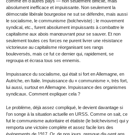
comme en d’autres pays — non seulement difficile, mais
absolument inefficace et impuissante. Non seulement la
démocratie libérale bourgeoise ne sut se défendre, mais aussi
le socialisme, le communisme (bolcheviste) ; le mouvement
syndical, etc., furent absolument impuissants à combattre le
capitalisme aux abois manœuvrant pour se sauver. Et non
seulement toutes ces forces ne purent livrer une résistance
victorieuse au capitalisme réorganisant ses rangs
bouleversés, mais ce fut ce dernier qui, rapidement, se
regroupa et écrasa tous ses ennemis.
Impuissance du socialisme, qui était si fort en Allemagne, en
Autriche, en Italie. Impuissance du « communisme », très fort,
lui aussi, surtout en Allemagne. Impuissance des organismes
syndicaux. Comment expliquer cela ?
Le problème, déjà assez compliqué, le devient davantage si
l’on songe à la situation actuelle en URSS. Comme on sait, ce
fut le communisme autoritaire et étatiste (le bolchevisme) qui y
remporta une victoire complète et assez facile lors des
événements de 1917. Or, de nos jours, presque dix-sept ans