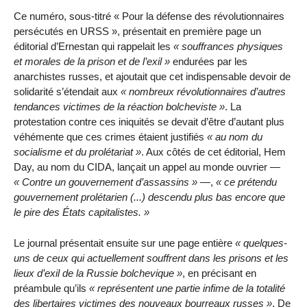
Ce numéro, sous-titré « Pour la défense des révolutionnaires
persécutés en URSS », présentait en première page un
éditorial d’Ernestan qui rappelait les
souffrances physiques
et morales de la prison et de l’exil
endurées par les
anarchistes russes, et ajoutait que cet indispensable devoir de
solidarité s’étendait aux
nombreux révolutionnaires d’autres
tendances victimes de la réaction bolcheviste
. La
protestation contre ces iniquités se devait d’être d’autant plus
véhémente que ces crimes étaient justifiés
au nom du
socialisme et du prolétariat
. Aux côtés de cet éditorial, Hem
Day, au nom du CIDA, lançait un appel au monde ouvrier —
Contre un gouvernement d’assassins
—,
ce prétendu
gouvernement prolétarien (...) descendu plus bas encore que
le pire des États capitalistes.
Le journal présentait ensuite sur une page entière
quelques-
uns de ceux qui actuellement souffrent dans les prisons et les
lieux d’exil de la Russie bolchevique
, en précisant en
préambule qu’ils
représentent une partie infime de la totalité
des libertaires victimes des nouveaux bourreaux russes
. De