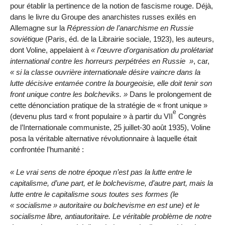
pour établir la pertinence de la notion de fascisme rouge. Déjà,
dans le livre du Groupe des anarchistes russes exilés en
Allemagne sur la
Répression de l’anarchisme en Russie
soviétique
(Paris, éd. de la Librairie sociale, 1923), les auteurs,
dont Voline, appelaient à
l’œuvre d’organisation du prolétariat
international contre les horreurs perpétrées en Russie
, car,
si la classe ouvrière internationale désire vaincre dans la
lutte décisive entamée contre la bourgeoisie, elle doit tenir son
front unique contre les bolcheviks.
Dans le prolongement de
cette dénonciation pratique de la stratégie de « front unique »
e
(devenu plus tard « front populaire » à partir du VII
Congrès
de l’Internationale communiste, 25 juillet-30 août 1935), Voline
posa la véritable alternative révolutionnaire à laquelle était
confrontée l’humanité :
Le vrai sens de notre époque n’est pas la lutte entre le
capitalisme, d’une part, et le bolchevisme, d’autre part, mais la
lutte entre le capitalisme sous toutes ses formes (le
« socialisme » autoritaire ou bolchevisme en est une) et le
socialisme libre, antiautoritaire. Le véritable problème de notre