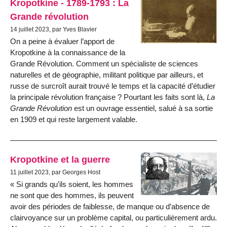
Kropotkine - 1789-1793 : La
Grande révolution
14 juillet 2023, par Yves Blavier
On a peine à évaluer l’apport de
Kropotkine à la connaissance de la
Grande Révolution. Comment un spé­cialiste de sciences
naturelles et de géo­graphie, militant politique par ailleurs, et
russe de surcroît aurait trouvé le temps et la capacité d’étudier
la princi­pale révolution française ? Pourtant les faits sont là,
La
Grande Révolution
est un ouvrage essentiel, salué à sa sor­tie
en 1909 et qui reste largement vala­ble.
Kropotkine et la guerre
11 juillet 2023, par Georges Host
Si grands qu’ils soient, les hom­mes
ne sont que des hommes, ils peu­vent
avoir des périodes de faiblesse, de manque ou d’absence de
clairvoyance sur un problème capital, ou particuliè­rement ardu.