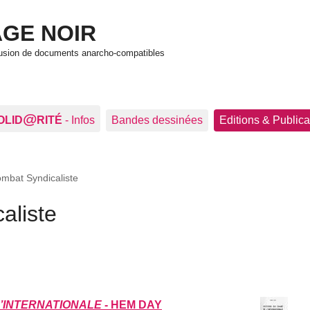
GE NOIR
ffusion de documents anarcho-compatibles
@
OLID
RITÉ
- Infos
Bandes dessinées
Editions & Publica
mbat Syndicaliste
aliste
L’INTERNATIONALE
- HEM DAY