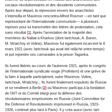
sociaux-révolutionnaires et des dissi­dents communistes.
Après leur départ, la répression envers les anarchistes
s’intensifia et Maximov rencontra Alfred Rosmer —en tant que
repré­sentant de l’Internationale commu­niste— à plusieurs
reprises pour lui transmettre des lettres de protesta­tion, cela
sans résultat
[
1
]
. Après l’arrestation de la majorité des
membres du Nabat à Kharkov (dont Iartchouk, A. Baron,
M. Mratchny et Voline), Maximov fut également incar­céré le 8
mars 1921 (avec Iartchouk qui avait été relâché entre-temps)
et put rejoindre ses camarades à la pri­son Taganka.
Ils furent libérés au cours de l’automne 1921, après le congrès
de l’Internationale syndicale rouge (Pro­fintern) et une grève de
la faim à laquelle participèrent, outre Maximov, Voline,
Iartchouk, Mratchny... Ils furent finalement expulsés de Russie
et se rendirent à Berlin
[
2
]
où Maxi­mov participa à la fondation
de l’AIT et du Comité élargi pour la défense des
révolutionnaires emprisonnés en Russie (Joint Committee for
the Defense of Revolutionists imprisoned in Russia, 1923-
1926, continué plus tard à Paris). Il y créa aussi (avec Iart­