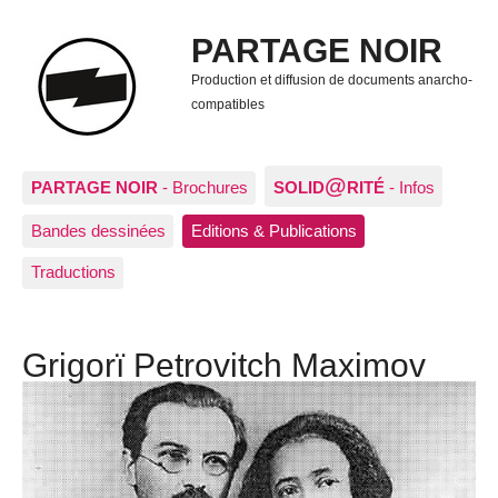
PARTAGE NOIR
Production et diffusion de documents anarcho-
compatibles
@
PARTAGE NOIR
- Brochures
SOLID
RITÉ
- Infos
Bandes dessinées
Editions & Publications
Traductions
Grigorï Petrovitch Maximov