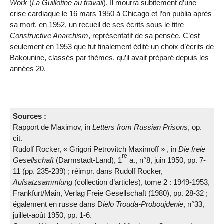
Work
(
La Guillotine au travail
). Il mourra subitement d’une
crise cardiaque le 16 mars 1950 à Chicago et l’on publia après
sa mort, en 1952, un recueil de ses écrits sous le titre
Constructive Anarchism
, représenta­tif de sa pensée. C’est
seulement en 1953 que fut finalement édité un choix d’écrits de
Bakounine, classés par thèmes, qu’il avait préparé depuis les
années 20.
Sources :
Rapport de Maximov, in
Letters from Russian Pri­sons
, op.
cit.
Rudolf Rocker, « Grigori Petrovitch Maximoff » , in
Die freie
re
Gesellschaft
(Darmstadt-Land), 1
a., n°8, juin 1950, pp. 7-
11 (pp. 235-239) ; réimpr. dans Rudolf Rocker,
Aufsatzsammlung
(collection d’articles), tome 2 : 1949-1953,
Frankfurt/Main, Ver­lag Freie Gesellschaft (1980), pp. 28-32 ;
également en russe dans D
ielo Trouda-Proboujdenie
, n°33,
juillet-août 1950, pp. 1-6.