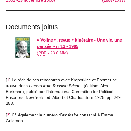
1902 -13 novembre 1968)
(1887-1937)
Documents joints
« Voline », revue « Itinéraire - Une vie, une
pensée » n°13 - 1995
(
PDF
-
23.6 Mio
)
[
1
]
Le récit de ses rencontres avec Kropotkine et Rosmer se
trouve dans
Letters from Russian Prisons
(éditions Alex.
Berkman), publié par l’lnternational Committee for Political
Prisoners, New York, éd. Albert et Charles Boni, 1925, pp. 249-
253.
[
2
]
Cf. également le numéro d’
Itinéraire
consacré à Emma
Goldman.