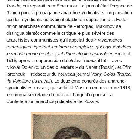
Trouda
, qui reparaît ce même mois. Le journal était l’organe de
l’Union pour la propagande anarcho-syndicaliste, l’organisation
que les syndicalistes avaient établie en opposition à la Fédé­
ration anarchiste communiste de Petrograd. Maximov se
distingua bien­tôt comme le critique le plus sévère des
anarchistes communistes qu’il appe­lait des
visionnaires
romantiques, ignorant les forces complexes qui agis­sent dans
le monde moderne et rêvant d’une utopie pastorale
. En août
1918, après la suppression de
Golos Trouda
, il fut —avec
Nikolaï Dolenko, un des « leaders » du Nabat (Tocsin), et Efim
Iartchouk— rédacteur du nouveau journal
Volny Golos Trouda
(
la Voix libre du travail
). Le deuxième congrès des anarcho-
syndicalistes russes, qui se tint à Moscou en novembre 1918,
le nomma secrétaire du bureau chargé d’organiser la
Confédération anarcho­syndicaliste de Russie.