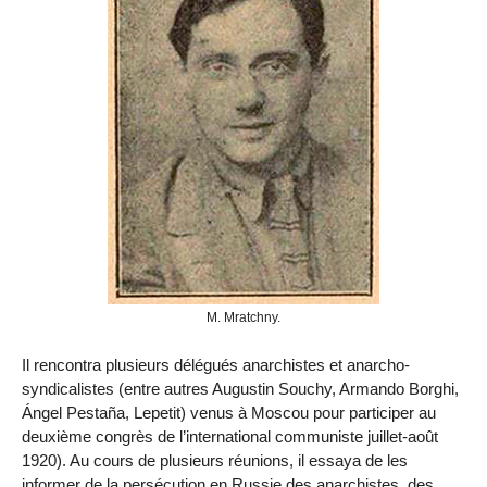
M. Mratchny.
Il rencontra plusieurs délégués anarchistes et anarcho-
syndicalistes (entre autres Augustin Souchy, Ar­mando Borghi,
Ángel Pestaña, Lepe­tit) venus à Moscou pour participer au
deuxième congrès de l’internatio­nal communiste juillet-août
1920). Au cours de plusieurs réunions, il essaya de les
informer de la persécu­tion en Russie des anarchistes, des