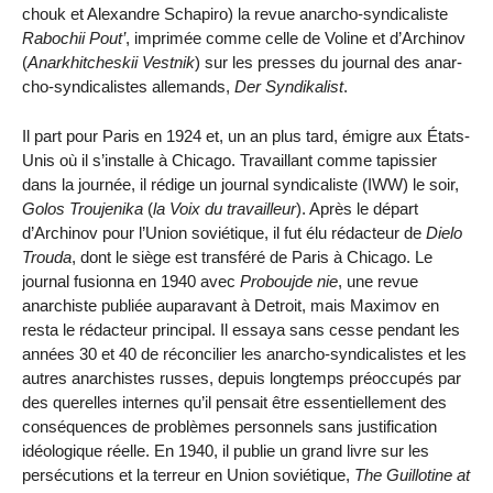
chouk et Alexandre Schapiro) la revue anarcho-syndicaliste
Rabochii Pout’
, imprimée comme celle de Voline et d’Archinov
(
Anarkhitcheskii Vestnik
) sur les presses du journal des anar­
cho-syndicalistes allemands,
Der Syn­dikalist
.
Il part pour Paris en 1924 et, un an plus tard, émigre aux États-
Unis où il s’installe à Chicago. Travaillant comme tapissier
dans la journée, il rédige un journal syndicaliste (IWW) le soir,
Golos Troujenika
(
la Voix du travailleur
). Après le départ
d’Archi­nov pour l’Union soviétique, il fut élu rédacteur de
Dielo
Trouda
, dont le siège est transféré de Paris à Chicago. Le
journal fusionna en 1940 avec
Pro­boujde nie
, une revue
anarchiste publiée auparavant à Detroit, mais Maximov en
resta le rédacteur prin­cipal. Il essaya sans cesse pendant les
années 30 et 40 de réconcilier les anarcho-syndicalistes et les
autres anarchistes russes, depuis longtemps préoccupés par
des querelles internes qu’il pensait être essentiellement des
conséquences de problèmes person­nels sans justification
idéologique réelle. En 1940, il publie un grand livre sur les
persécutions et la terreur en Union soviétique,
The Guillotine at