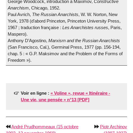
George Woodcock, introduction à Maximov,
Constructive
Anarchism
, Chicago, 1952.
Paul Avrich,
The Russian Anarchists
, W. W. Norton, New
York, 1978 (d’abord Princeton, Princeton Uni­versity Press,
1967 ; traduction française :
Les Anar­chistes russes
, Paris,
Maspero).
Anthony D’Agostino,
Marxisrn and the Russian Anar­chists
(San Francisco, Cal.), Germinal Press, 1977 (pp. 156-194,
chap. 5 : « G.P. Maksimov and the Problem of the Forms of
Freedom »).
Voir en ligne :
« Voline », revue « Itinéraire -
Une vie, une pensée » n°13 [PDF]
André Prudhommeaux (15 octobre
Piotr Archinov