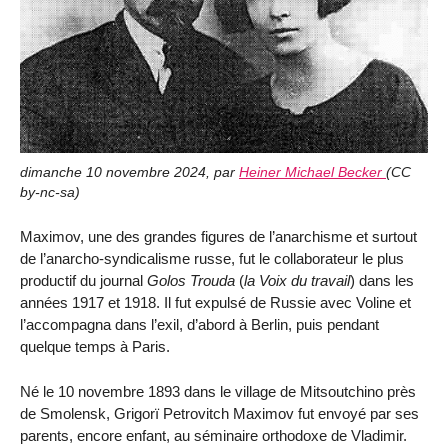
dimanche 10 novembre 2024
,
par
Heiner Michael Becker
(
CC
by-nc-sa
)
Maximov, une des grandes figures de l’anarchisme et surtout
de l’anarcho-syndicalisme russe, fut le collaborateur le plus
productif du jour­nal
Golos Trouda
(
la Voix du travail
) dans les
années 1917 et 1918. Il fut expulsé de Russie avec Voline et
l’accompagna dans l’exil, d’abord à Berlin, puis pendant
quelque temps à Paris.
Né le 10 novembre 1893 dans le vil­lage de Mitsoutchino près
de Smo­lensk, Grigorï Petrovitch Maximov fut envoyé par ses
parents, encore enfant, au séminaire orthodoxe de Vladimir.