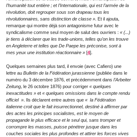
l’humanité tout entière ; et l’Internationale, qui est l’armée de la
révolution, doit regrouper sous son drapeau tous les
révolutionnaires, sans distinction de classe
. Et il ajouta,
remarque qui montre déjà son antagonisme futur avec le
syndicalisme comme seul moyen de salut des ouvriers :
(...)
je tiens à déclarer que les trade-unions, telles qu’on les trouve
en Angleterre et telles que De Paepe les préconise, sont à
mes yeux une institution réactionnaire
[
4
]
.
Quelques semaines plus tard, il envoie (avec Cafiero) une
lettre au
Bulletin de la Fédération jurassienne
(publiée dans le
numéro du 3 décembre 1876, et précédemment dans
l’Arbeiter
Zeitung
, le 26 octobre 1876) pour corriger
quelques
inexactitudes
et
quelques omissions dans le compte rendu
officiel
. Ils déclarent entre autres que
la Fédération
italienne croit que le fait insurrectionnel, destiné à affirmer par
des actes les principes socialistes, est le moyen de
propagande le plus efficace et le seul qui, sans tromper et
corrompre les masses, puisse pénétrer jusque dans les
couches sociales les plus profondes et attirer les forces vives