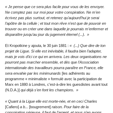
Je pense que ce sera plus facile pour vous de les envoyer.
Ne comptez pas sur moi pour votre conspiration. Ne m’en
écrivez pas plus surtout, et retenez qu’aujourd’hui je serai
l’apôtre de la cellule ; et tout mon rêve n’est que de pouvoir en
trouver ou en créer une dans laquelle je pourrais m’enfermer et
disparaître jusqu’au jour du jugement éternel (...).
Et Kropotkine y ajouta, le 30 juin 1881 :
(...) Que dire de ton
projet de Ligue. Si elle est inévitable, il faudra bien l’adapter,
mais je vois d’ici ce qui en arrivera. Les deux organisations ne
pourront pas marcher ensemble, et dès que l’Association
internationale des travailleurs pourra paraître en France, elle
sera envahie par les minimunards
[les adhérents au
programme « minimaliste » formulé avec la participation de
Marx en 1880 à Londres, c’est-à-dire les guesdistes avant tout
(N.D.A.)]
qui déjà s’en font les champions.
Quant à la Ligue elle est morte-née, et en ceci Charles
[Cafiero]
a b...
[bougrement]
raison. Pour faire de la
conspiration sérieuse, il faut de l’argent, et nous n’en avons