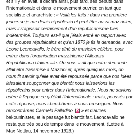
et s’il y en avait. Il décrira ainsi, plus tard, ses débuts dans
l’Internationale et dans le mouvement ouvrier, en tant que
socialiste et anarchiste :
Voilà les faits : dans ma première
jeunesse je me disais républicain et peut-être aussi mazzinien,
mais il s’agissait certainement d’un républicanisme bien
indéterminé. Toujours est-il que j’étais entré en rapport avec
des groupes républicains et qu’en 1870 je fis la demande, avec
Leone Leoncavallo, le frère aîné du musicien célèbre, pour
entrer dans l’organisation mazzinienne l’Alleanza
Repubblicana Universale. On nous a dit que notre demande
allait être transmise à Mazzini et, après quelques mois, on
nous fit savoir qu’elle avait été repoussée parce que nos idées
laissaient soupçonner que bientôt nous laisserions les
républicains pour entrer dans l’Internationale. Nous ne savions
guère à l’époque ce qu’était l’Internationale ; mais, poussés par
cette réponse, nous cherchâmes à nous renseigner. Nous
rencontrâmes Carmelo Palladino
[
2
]
et d’autres
bakouninistes, et le passage fut bientôt fait. Leoncavallo ne
resta que très peu de temps dans le mouvement. (Lettre à
Max Nettlau, 14 novembre 1928.)