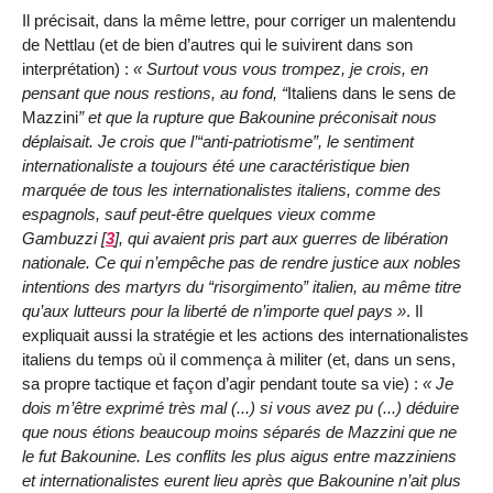
Il précisait, dans la même lettre, pour corriger un malentendu
de Nettlau (et de bien d’autres qui le suivirent dans son
interprétation) :
Surtout vous vous trompez, je crois, en
pensant que nous restions, au fond,
Italiens dans le sens de
Mazzini
et que la rupture que Bakounine préconisait nous
déplaisait. Je crois que l’
anti-patriotisme
, le sentiment
internationaliste a toujours été une caractéristique bien
marquée de tous les internationalistes italiens, comme des
espagnols, sauf peut-être quelques vieux comme
Gambuzzi
[
3
]
, qui avaient pris part aux guerres de libération
nationale. Ce qui n’empêche pas de rendre justice aux nobles
intentions des martyrs du
risorgimento
italien, au même titre
qu’aux lutteurs pour la liberté de n’importe quel pays
. Il
expliquait aussi la stratégie et les actions des internationalistes
italiens du temps où il commença à militer (et, dans un sens,
sa propre tactique et façon d’agir pendant toute sa vie) :
Je
dois m’être exprimé très mal (...) si vous avez pu (...) déduire
que nous étions beaucoup moins séparés de Mazzini que ne
le fut Bakounine. Les conflits les plus aigus entre mazziniens
et internationalistes eurent lieu après que Bakounine n’ait plus