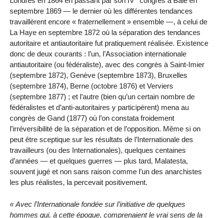
Londres en 1864 en passant par son IV
congrès à Bâle en
septembre 1869 — le dernier où les différentes tendances
travaillèrent encore « fraternellement » ensemble —, à celui de
La Haye en septembre 1872 où la séparation des tendances
autoritaire et antiautoritaire fut pratiquement réalisée. Existence
donc de deux courants : l’un, l’Association internationale
antiautoritaire (ou fédéraliste), avec des congrès à Saint-Imier
(septembre 1872), Genève (septembre 1873), Bruxelles
(septembre 1874), Berne (octobre 1876) et Verviers
(septembre 1877) ; et l’autre (bien qu’un certain nombre de
fédéralistes et d’anti-autoritaires y participèrent) mena au
congrès de Gand (1877) où l’on constata froidement
l’irréversibilité de la séparation et de l’opposition. Même si on
peut être sceptique sur les résultats de l’Internationale des
travailleurs (ou des Internationales), quelques centaines
d’années — et quelques guerres — plus tard, Malatesta,
souvent jugé et non sans raison comme l’un des anarchistes
les plus réalistes, la percevait positivement.
Avec l’Internationale fondée sur l’initiative de quelques
hommes qui, à cette époque, comprenaient le vrai sens de la