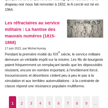
drapeau noir nous fait remonter à 1832, le A cerclé est né en
1964.
Les réfractaires au service
militaire : La hantise des
mauvais numéros (1815-
1868)
17 juin 2022, par Michel Auvray
e
Pendant la première moitié du XIX
siècle, le service militaire
demeure un véritable impôt sur la misère. Les fils de bourgeois
paient fréquemment un remplaçant tandis que les dépossédés
résistent, encore en nombre important, à l’enrôlement forcé.
Insoumissions et désertions cèdent peu à peu le pas à la
simulation et aux terribles automutilations : à la contrainte de
classe répond une résistance populaire multiforme.
1
2
3
4
5
6
7
8
9
…