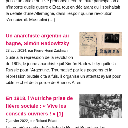
publié un article où il se prononçait contre toute participation à
n’importe quelle guerre d’Etat, tout en déclarant qu’il souhaitait
la défaite d’une Allemagne, dans l’espoir qu’une révolution
s’ensuivrait. Mussolini (…)
Un anarchiste argentin au
bagne, Simón Radowitzky
23 août 2024, par Pierre-Henri Zaidman
Suite à la répression de la révolution
de 1905, le jeune anarchiste juif Simón Radowitzky quitte la
Russie pour l’Argentine. Traumatisé par les pogroms et la
répression brutale cita a fuis, il organise un attentat ayant pour
cible le chef de la police de Buenos Aires.
En 1918, l’Autriche prise de
fièvre sociale : « Vive les
conseils ouvriers ! » [1]
7 janvier 2022, par Roland Briard
La première partie de l’article de Roland Briard sur les