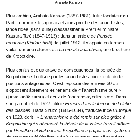
Arahata Kanson
Plus ambigu, Arahata Kanson (1887-1981), futur fondateur du
Parti communiste japonais et alors proche des anarchistes,
lance l’idée (sans suite) d’assassiner le Premier ministre
Katsura Tarô (1847-1913) : dans un article de
Pensée
moderne
(
Kindai shisô
) de juillet 1913, il s’appuie en termes
voilés sur une référence à
La morale anarchiste
, une brochure
de Kropotkine.
Plus confus et plus grave de conséquences, la pensée de
Kropotkine est utilisée par les anarchistes pour soutenir des
positions antagonistes. C’est l’époque des années 30 où
s’opposent âprement les tenants de « l’anarchisme pure »
(junsei anâkizumu) et ceux de l’anarcho-syndicalisme. Dans
son pamphlet de 1927 intitulé
Erreurs dans la théorie de la lutte
des classes
, Hatta Shuzô (1886-1634), traducteur de
L’Ethique
en 1928, écrit :
L ’anarchisme a été remis sur pied grâce à
Kropotkine qui a démontré la théorie de la valeur-travail prônée
par Proudhon et Bakounine. Kropotkine a proposé un système