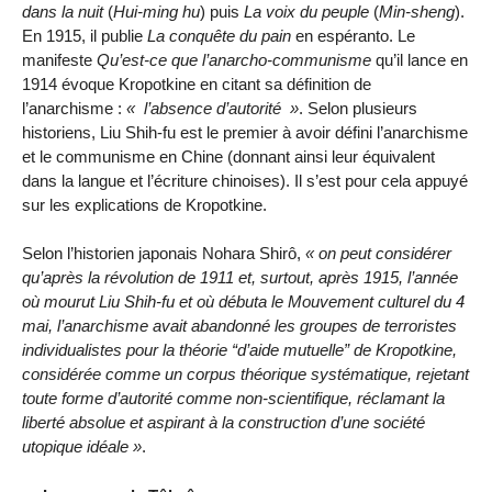
dans la nuit
(
Hui-ming hu
) puis
La voix du peuple
(
Min-sheng
).
En 1915, il publie
La conquête du pain
en espéranto. Le
manifeste
Qu’est-ce que l’anarcho-communisme
qu’il lance en
1914 évoque Kropotkine en citant sa définition de
l’anarchisme :
l’absence d’autorité
. Selon plusieurs
historiens, Liu Shih-fu est le premier à avoir défini l’anarchisme
et le communisme en Chine (donnant ainsi leur équivalent
dans la langue et l’écriture chinoises). Il s’est pour cela appuyé
sur les explications de Kropotkine.
Selon l’historien japonais Nohara Shirô,
on peut considérer
qu’après la révolution de 1911 et, surtout, après 1915, l’année
où mourut Liu Shih-fu et où débuta le Mouvement culturel du 4
mai, l’anarchisme avait abandonné les groupes de terroristes
individualistes pour la théorie
d’aide mutuelle
de Kropotkine,
considérée comme un corpus théorique systématique, rejetant
toute forme d’autorité comme non-scientifique, réclamant la
liberté absolue et aspirant à la construction d’une société
utopique idéale
.