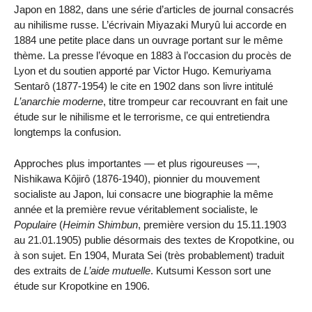
Japon en 1882, dans une série d’articles de journal consacrés
au nihilisme russe. L’écrivain Miyazaki Muryû lui accorde en
1884 une petite place dans un ouvrage portant sur le même
thème. La presse l’évoque en 1883 à l’occasion du procès de
Lyon et du soutien apporté par Victor Hugo. Kemuriyama
Sentarô (1877-1954) le cite en 1902 dans son livre intitulé
L’anarchie moderne
, titre trompeur car recouvrant en fait une
étude sur le nihilisme et le terrorisme, ce qui entretiendra
longtemps la confusion.
Approches plus importantes — et plus rigoureuses —,
Nishikawa Kôjirô (1876-1940), pionnier du mouvement
socialiste au Japon, lui consacre une biographie la même
année et la première revue véritablement socialiste, le
Populaire
(
Heimin Shimbun
, première version du 15.11.1903
au 21.01.1905) publie désormais des textes de Kropotkine, ou
à son sujet. En 1904, Murata Sei (très probablement) traduit
des extraits de
L’aide mutuelle
. Kutsumi Kesson sort une
étude sur Kropotkine en 1906.