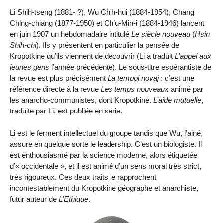
Li Shih-tseng (1881- ?), Wu Chih-hui (1884-1954), Chang
Ching-chiang (1877-1950) et Ch’u-Min-i (1884-1946) lancent
en juin 1907 un hebdomadaire intitulé
Le siècle nouveau
(
Hsin
Shih-chi
). Ils y présentent en particulier la pensée de
Kropotkine qu’ils viennent de découvrir (Li a traduit
L’appel aux
jeunes gens
l’année précédente). Le sous-titre espérantiste de
la revue est plus précisément
La tempoj novaj
: c’est une
référence directe à la revue
Les temps nouveaux
animé par
les anarcho-communistes, dont Kropotkine.
L’aide mutuelle
,
traduite par Li, est publiée en série.
Li est le ferment intellectuel du groupe tandis que Wu, l’ainé,
assure en quelque sorte le leadership. C’est un biologiste. Il
est enthousiasmé par la science moderne, alors étiquetée
d’« occidentale », et il est animé d’un sens moral très strict,
très rigoureux. Ces deux traits le rapprochent
incontestablement du Kropotkine géographe et anarchiste,
futur auteur de
L’Ethique
.