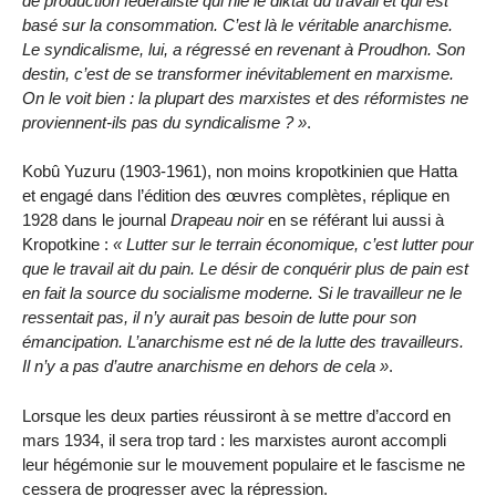
de production fédéraliste qui nie le diktat du travail et qui est
basé sur la consommation. C’est là le véritable anarchisme.
Le syndicalisme, lui, a régressé en revenant à Proudhon. Son
destin, c’est de se transformer inévitablement en marxisme.
On le voit bien : la plupart des marxistes et des réformistes ne
proviennent-ils pas du syndicalisme ?
.
Kobû Yuzuru (1903-1961), non moins kropotkinien que Hatta
et engagé dans l’édition des œuvres complètes, réplique en
1928 dans le journal
Drapeau noir
en se référant lui aussi à
Kropotkine :
Lutter sur le terrain économique, c’est lutter pour
que le travail ait du pain. Le désir de conquérir plus de pain est
en fait la source du socialisme moderne. Si le travailleur ne le
ressentait pas, il n’y aurait pas besoin de lutte pour son
émancipation. L’anarchisme est né de la lutte des travailleurs.
Il n’y a pas d’autre anarchisme en dehors de cela
.
Lorsque les deux parties réussiront à se mettre d’accord en
mars 1934, il sera trop tard : les marxistes auront accompli
leur hégémonie sur le mouvement populaire et le fascisme ne
cessera de progresser avec la répression.