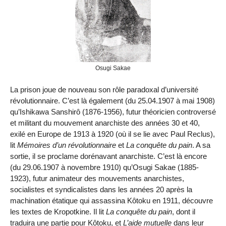
Osugi Sakae
La prison joue de nouveau son rôle paradoxal d’université
révolutionnaire. C’est là également (du 25.04.1907 à mai 1908)
qu’Ishikawa Sanshirô (1876-1956), futur théoricien controversé
et militant du mouvement anarchiste des années 30 et 40,
exilé en Europe de 1913 à 1920 (où il se lie avec Paul Reclus),
lit
Mémoires d’un révolutionnaire
et
La conquête du pain
. A sa
sortie, il se proclame dorénavant anarchiste. C’est là encore
(du 29.06.1907 à novembre 1910) qu’Osugi Sakae (1885-
1923), futur animateur des mouvements anarchistes,
socialistes et syndicalistes dans les années 20 après la
machination étatique qui assassina Kôtoku en 1911, découvre
les textes de Kropotkine. Il lit
La conquête du pain
, dont il
traduira une partie pour Kôtoku, et
L’aide mutuelle
dans leur