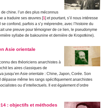
s de chine. l’un des plus méconnus
e a traduire ses œuvres
[
1
]
et pourtant, s’il nous intéresse
el se confond, parfois a s’y méprendre, avec l’histoire du
allait une preuve pour témoigner de ce lien, le pseudonyme
 (première syllabe de bakounine et dernière de Kropotkine).
en Asie orientale
 connu des théoriciens anarchistes à
nchit les aires classiques de
va jusqu’en Asie orientale : Chine, Japon, Corée. Son
 il dépasse même les rangs spécifiquement anarchistes
ocialistes ou d’intellectuels. Il est également d’ordre
914 : objectifs et méthodes