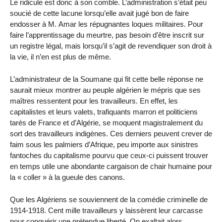
Le ridicule est donc à son comble. L’administration s’était peu
soucié de cette lacune lorsqu’elle avait jugé bon de faire
endosser à M. Amar les répugnantes loques militaires. Pour
faire l’apprentissage du meurtre, pas besoin d’être inscrit sur
un registre légal, mais lorsqu’il s’agit de revendiquer son droit à
la vie, il n’en est plus de même.
L’administrateur de la Soumane qui fit cette belle réponse ne
saurait mieux montrer au peuple algérien le mépris que ses
maîtres ressentent pour les travailleurs. En effet, les
capitalistes et leurs valets, trafiquants marron et politiciens
tarés de France et d’Algérie, se moquent magistralement du
sort des travailleurs indigènes. Ces derniers peuvent crever de
faim sous les palmiers d’Afrique, peu importe aux sinistres
fantoches du capitalisme pourvu que ceux-ci puissent trouver
en temps utile une abondante cargaison de chair humaine pour
la « coller » à la gueule des canons.
Que les Algériens se souviennent de la comédie criminelle de
1914-1918. Cent mille travailleurs y laissèrent leur carcasse
pour conquérir une prétendue liberté. On exaltait alors