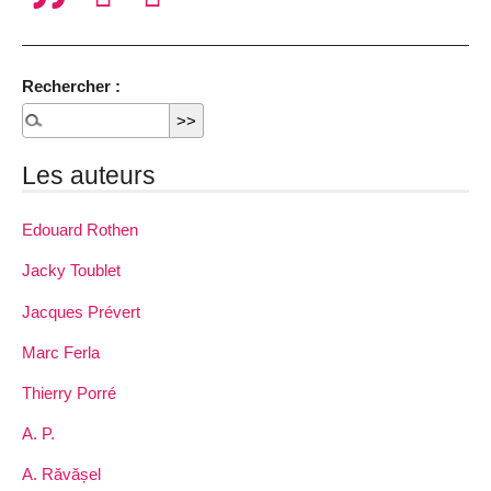
Rechercher :
Les auteurs
Edouard Rothen
Jacky Toublet
Jacques Prévert
Marc Ferla
Thierry Porré
A. P.
A. Răvășel