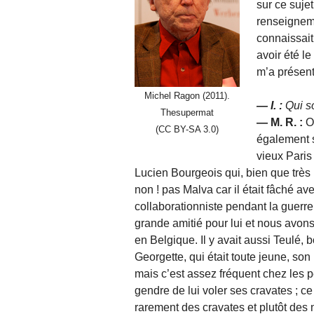
sur ce suje
renseignem
connaissait
avoir été le
m’a présent
Michel Ragon (2011).
— I. :
Qui s
Thesupermat
— M. R. :
O
(CC BY-SA 3.0)
également s
vieux Paris
Lucien Bourgeois qui, bien que très 
non ! pas Malva car il était fâché av
collaborationniste pendant la guerre
grande amitié pour lui et nous avons
en Belgique. Il y avait aussi Teulé, b
Georgette, qui était toute jeune, son
mais c’est assez fréquent chez les pè
gendre de lui voler ses cravates ; c
rarement des cravates et plutôt des