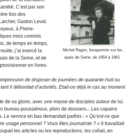
’amitié. C’est par son
ière fois des
Larcher, Gaston Leval.
Joyeux, à Pierre-
uelques mois commis
ussi, de temps en temps,
Michel Ragon, bouquiniste sur les
uite, j’ai exercé la
quais de Seine, de 1954 à 1961.
uais de la Seine, et de
rovisionner en livres.
’impression de disposer de journées de quarante-huit ou
ant il débordait d’activités. Etait-ce déjà le cas au moment
îte de sa gloire, avec une masse de disciples autour de lui.
 bureau poussiéreux, plein de dossiers... Les copains
es. Le service en bas demandait parfois :
Qu’est-ce que
tre usage personnel ? Vous êtes journaliste ?
Il travaillait
ait les articles ou les reproductions, les collait, en