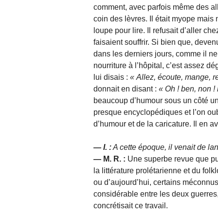
comment, avec parfois même des allu
coin des lèvres. Il était myope mais 
loupe pour lire. Il refusait d’aller ch
faisaient souffrir. Si bien que, deven
dans les derniers jours, comme il ne
nourriture à l’hôpital, c’est assez 
lui disais :
Allez, écoute, mange, re
donnait en disant :
Oh ! ben, non !
beaucoup d’humour sous un côté un p
presque encyclopédiques et l’on oubl
d’humour et de la caricature. Il en av
— I. :
A cette époque, il venait de la
— M. R. :
Une superbe revue que publ
la littérature prolétarienne et du fol
ou d’aujourd’hui, certains méconnus, 
considérable entre les deux guerres, 
concrétisait ce travail.