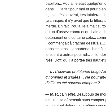
papillon... Poulaille était quelqu’u
gens : il l’a fait pour moi et pour bi
injuste très souvent, très intolérant
tyrannique, il n’y avait que la littéra
merde. En fait, Poulaille aimait surto
qu’un d’assez connu et qu’il aimait 
obtenaient une certaine cote... comm
il commençait à cracher dessus. (...) 
dans ce sens, il appartenait bien à la
torts entre autres pour réhabiliter
Neel Doff, qu’il a portée très haut e
— I. :
L’écrivain prolétarien belge 
d’hommes et d’idées
. Ne pourrait
d’ailleurs été souvent comparé ?
— M. R. :
En effet. Beaucoup de mon
de lui. Il se dépensait sans compter 
semblaient défendre la même concepti