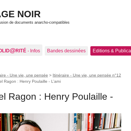
GE NOIR
ffusion de documents anarcho-compatibles
@
OLID
RITÉ
- Infos
Bandes dessinées
Editions & Publica
raire - Une vie, une pensée
>
Itinéraire - Une vie, une pensée n°12
el Ragon : Henry Poulaille - L’ami
el Ragon : Henry Poulaille -