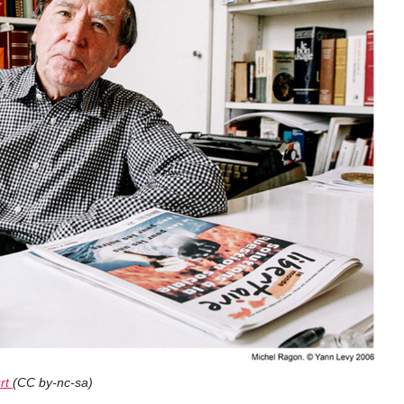
urt
(
CC by-nc-sa
)