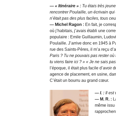
— « Itinéraire » :
Tu étais très jeune
rencontrer Poulaille, un écrivain qu
n’était pas des plus faciles, tous ceux
— Michel Ragon :
En fait, je corre
où j’habitais, j’avais établi une co
populaire : Emile Guillaumin, Ludov
Poulaille. J’arrive donc en 1945 à Pa
rue des Saints-Pères, il m’a reçu d
Paris ? Tu ne pouvais pas rester où tu
tu viens faire ici ?
Je ne sais pas,
l’époque, il était plus facile d’avoir 
agence de placement, en usine, dan
C’était un bourru au grand cœur.
— I. :
Il est
— M. R. :
L
même issu d
rapprochent 