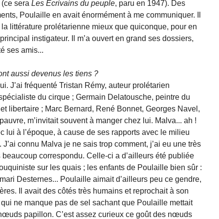
t (ce sera
Les Ecrivains du peuple
, paru en 1947). Des
ents, Poulaille en avait énormément à me communiquer. Il
 la littérature prolétarienne mieux que quiconque, pour en
 principal instigateur. Il m’a ouvert en grand ses dossiers,
é ses amis...
ont aussi devenus les tiens ?
ui. J’ai fréquenté Tristan Rémy, auteur prolétarien
pécialiste du cirque ; Germain Delatousche, peintre du
 et libertaire ; Marc Bernard, René Bonnet, Georges Navel,
pauvre, m’invitait souvent à manger chez lui. Malva... ah !
ec lui à l’époque, à cause de ses rapports avec le milieu
. J’ai connu Malva je ne sais trop comment, j’ai eu une très
 beaucoup correspondu. Celle-ci a d’ailleurs été publiée
ouquiniste sur les quais ; les enfants de Poulaille bien sûr :
 mari Desternes... Poulaille aimait d’ailleurs peu ce gendre,
res. Il avait des côtés très humains et reprochait à son
e qui ne manque pas de sel sachant que Poulaille mettait
 nœuds papillon. C’est assez curieux ce goût des nœuds