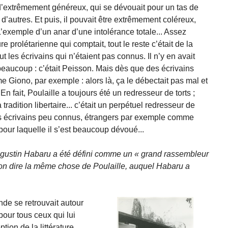
n d’extrêmement généreux, qui se dévouait pour un tas de
en d’autres. Et puis, il pouvait être extrêmement coléreux,
. L’exemple d’un anar d’une intolérance totale... Assez
ture prolétarienne qui comptait, tout le reste c’était de la
ut les écrivains qui n’étaient pas connus. Il n’y en avait
beaucoup : c’était Peisson. Mais dès que des écrivains
e Giono, par exemple : alors là, ça le débectait pas mal et
En fait, Poulaille a toujours été un redresseur de torts ;
 tradition libertaire... c’était un perpétuel redresseur de
 des écrivains peu connus, étrangers par exemple comme
t pour laquelle il s’est beaucoup dévoué...
Augustin Habaru a été défini comme un
grand rassembleur
-on dire la même chose de Poulaille, auquel Habaru a
de se retrouvait autour
pour tous ceux qui lui
on de la littérature.