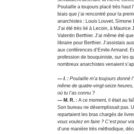
Poulaille a toujours placé très haut l
biais que j’ai rencontré pour la prem
anarchistes : Louis Louvet, Simone 
J’ai été très lié à Lecoin, à Maurice 
Valentin Berthier. J’ai même été q
libraire pour Berthier. J’assistais a
aux conférences d’Emile Armand. Ens
profession de bouquiniste, sur les q
nombreux anarchistes venaient s’app
— I. :
Poulaille m’a toujours donné l
même de quatre-vingt-seize heures, t
où tu l’as connu ?
— M. R. :
A ce moment, il était au fa
Son bureau ne désemplissait pas. Un
repartaient les bras chargés de livr
vous voulez en faire ? C’est pour vo
d’une manière très méthodique, découp