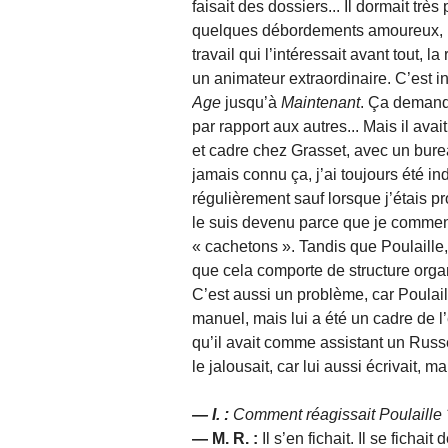
faisait des dossiers... Il dormait tr
quelques débordements amoureux, mai
travail qui l’intéressait avant tout, la
un animateur extraordinaire. C’est i
Age
jusqu’à
Maintenant
. Ça demande
par rapport aux autres... Mais il avai
et cadre chez Grasset, avec un bureau
jamais connu ça, j’ai toujours été in
régulièrement sauf lorsque j’étais pro
le suis devenu parce que je commença
« cachetons ». Tandis que Poulaille
que cela comporte de structure orga
C’est aussi un problème, car Poulaille 
manuel, mais lui a été un cadre de l’
qu’il avait comme assistant un Russe
le jalousait, car lui aussi écrivait,
— I. :
Comment réagissait Poulaille 
— M. R. :
Il s’en fichait. Il se fichai