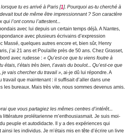
 lorsque tu es arrivé à Paris
[
1
]
. Pourquoi as-tu cherché à
i devait tout de même être impressionnant ? Son caractère
 qui l’ont connu l’attestent...
spondais avec lui depuis un certain temps déjà. A Nantes,
rrespondance avec plusieurs écrivains d’expression
ic Massé, quelques autres encore et, bien sûr, Henry
ris, j’ai 21 ans et Poulaille près de 50 ans. Chez Grasset,
’abord avec rudesse :
Qu’est-ce que tu viens foutre à
 étais, t’étais très bien, t’avais du boulot... Qu’est-ce que
 je vais chercher du travail
, ai-je dû lui répondre. A
du travail que maintenant : il suffisait d’aller dans une
s les bureaux. Mais très vite, nous sommes devenus amis.
 vrai que vous partagiez les mêmes centres d’intérêt...
a littérature prolétarienne m’enthousiasmait. Je suis moi-
u peuple et autodidacte. Il y a des expériences qui
ainsi les individus. Je m’étais mis en tête d’écrire un livre