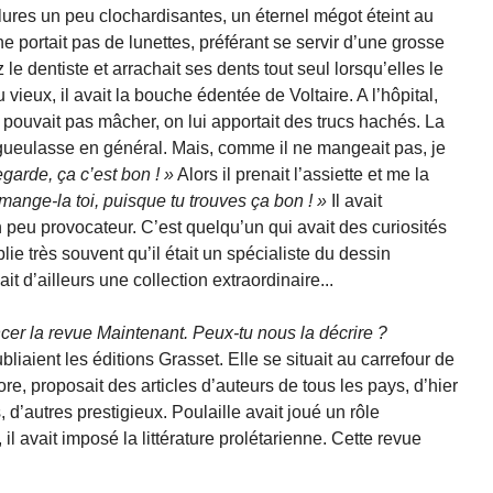
res un peu clochardisantes, un éternel mégot éteint au
ne portait pas de lunettes, préférant se servir d’une grosse
ez le dentiste et arrachait ses dents tout seul lorsqu’elles le
u vieux, il avait la bouche édentée de Voltaire. A l’hôpital,
 pouvait pas mâcher, on lui apportait des trucs hachés. La
dégueulasse en général. Mais, comme il ne mangeait pas, je
garde, ça c’est bon !
Alors il prenait l’assiette et me la
 mange-la toi, puisque tu trouves ça bon !
Il avait
eu provocateur. C’est quelqu’un qui avait des curiosités
ie très souvent qu’il était un spécialiste du dessin
ait d’ailleurs une collection extraordinaire...
ncer la revue
Maintenant
. Peux-tu nous la décrire ?
iaient les éditions Grasset. Elle se situait au carrefour de
klore, proposait des articles d’auteurs de tous les pays, d’hier
d’autres prestigieux. Poulaille avait joué un rôle
il avait imposé la littérature prolétarienne. Cette revue