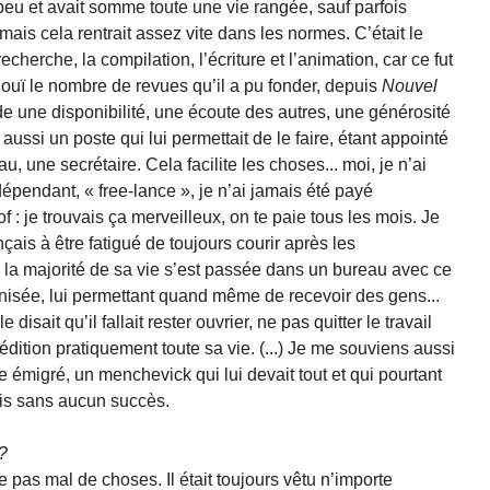
ès peu et avait somme toute une vie rangée, sauf parfois
s cela rentrait assez vite dans les normes. C’était le
 recherche, la compilation, l’écriture et l’animation, car ce fut
nouï le nombre de revues qu’il a pu fonder, depuis
Nouvel
 une disponibilité, une écoute des autres, une générosité
t aussi un poste qui lui permettait de le faire, étant appointé
, une secrétaire. Cela facilite les choses... moi, je n’ai
dépendant, « free-lance », je n’ai jamais été payé
f : je trouvais ça merveilleux, on te paie tous les mois. Je
is à être fatigué de toujours courir après les
, la majorité de sa vie s’est passée dans un bureau avec ce
nisée, lui permettant quand même de recevoir des gens...
disait qu’il fallait rester ouvrier, ne pas quitter le travail
édition pratiquement toute sa vie. (...) Je me souviens aussi
 émigré, un menchevick qui lui devait tout et qui pourtant
 mais sans aucun succès.
?
t de pas mal de choses. Il était toujours vêtu n’importe