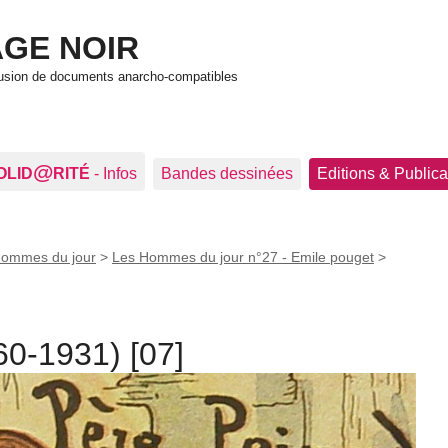
GE NOIR
ffusion de documents anarcho-compatibles
@
OLID
RITÉ
- Infos
Bandes dessinées
Editions & Publica
Hommes du jour
>
Les Hommes du jour n°27 - Emile pouget
>
60-1931) [07]