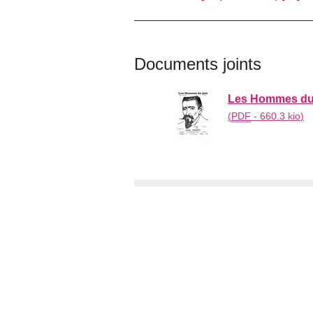
Documents joints
Les Hommes du jo
(
PDF
-
660.3 kio
)