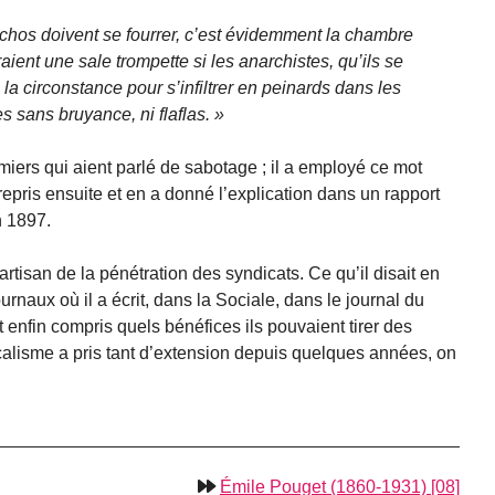
rchos doivent se fourrer, c’est évidemment la chambre
ient une sale trompette si les anarchistes, qu’ils se
 la circonstance pour s’infiltrer en peinards dans les
s sans bruyance, ni flaflas.
iers qui aient parlé de sabotage ; il a employé ce mot
 repris ensuite et en a donné l’explication dans un rapport
n 1897.
rtisan de la pénétration des syndicats. Ce qu’il disait en
journaux où il a écrit, dans la Sociale, dans le journal du
t enfin compris quels bénéfices ils pouvaient tirer des
icalisme a pris tant d’extension depuis quelques années, on
Émile Pouget (1860-1931) [08]