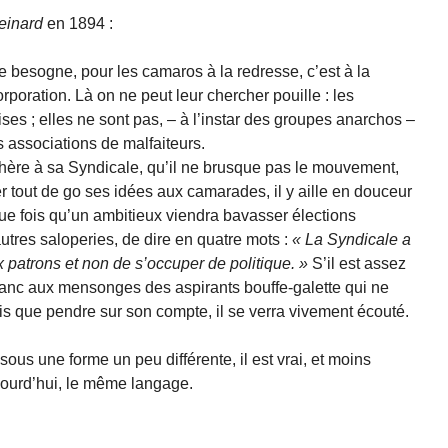
einard
en 1894 :
che besogne, pour les camaros à la redresse, c’est à la
poration. Là on ne peut leur chercher pouille : les
es ; elles ne sont pas, – à l’instar des groupes anarchos –
associations de malfaiteurs.
dhère à sa Syndicale, qu’il ne brusque pas le mouvement,
er tout de go ses idées aux camarades, il y aille en douceur
ue fois qu’un ambitieux viendra bavasser élections
autres saloperies, de dire en quatre mots :
La Syndicale a
x patrons et non de s’occuper de politique.
S’il est assez
flanc aux mensonges des aspirants bouffe-galette qui ne
s que pendre sur son compte, il se verra vivement écouté.
 sous une forme un peu différente, il est vrai, et moins
ujourd’hui, le même langage.