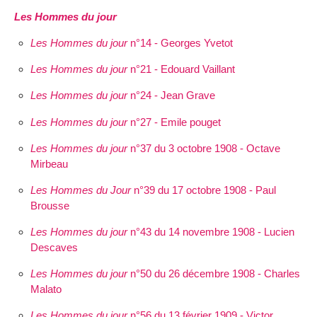
Les Hommes du jour
Les Hommes du jour
n°14 - Georges Yvetot
Les Hommes du jour
n°21 - Edouard Vaillant
Les Hommes du jour
n°24 - Jean Grave
Les Hommes du jour
n°27 - Emile pouget
Les Hommes du jour
n°37 du 3 octobre 1908 - Octave
Mirbeau
Les Hommes du Jour
n°39 du 17 octobre 1908 - Paul
Brousse
Les Hommes du jour
n°43 du 14 novembre 1908 - Lucien
Descaves
Les Hommes du jour
n°50 du 26 décembre 1908 - Charles
Malato
Les Hommes du jour
n°56 du 13 février 1909 - Victor