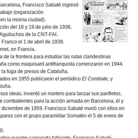
arcelona, Francisco Sabaté ingresó
rabajo (organización
 en la misma ciudad).
ción del 18 y 19 de julio de 1936,
 Aguiluchos de la CNT-FAI.
e Franco el 1 de abril de 1939.
net, en Francia.
a de la frontera para estudiar las rutas clandestinas
aña como maquisard antifranquista comenzaron en 1944.
 la fuga de presos de Cataluña.
dados en 1955 publicaron el periódico
El Combate
, y
aluña.
sus ideas, inventó un mortero para lanzar sus panfletos.
de combatientes para la acción armada en Barcelona, él y
diciembre de 1959. Francisco Sabaté murió con ellos en
paros con el grupo paramilitar Somatén el 5 de enero de
0.
 sobre nuestro camarada fallecido, Francisco Sabaté