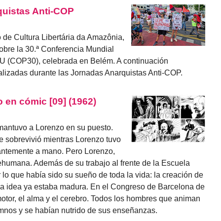
quistas Anti-COP
o de Cultura Libertária da Amazônia,
obre la 30.ª Conferencia Mundial
NU (COP30), celebrada en Belém. A continuación
alizadas durante las Jornadas Anarquistas Anti-COP.
 en cómic [09] (1962)
mantuvo a Lorenzo en su puesto.
e sobrevivió mientras Lorenzo tuvo
tantemente a mano. Pero Lorenzo,
rehumana. Además de su trabajo al frente de la Escuela
lo que había sido su sueño de toda la vida: la creación de
 La idea ya estaba madura. En el Congreso de Barcelona de
otor, el alma y el cerebro. Todos los hombres que animan
umnos y se habían nutrido de sus enseñanzas.