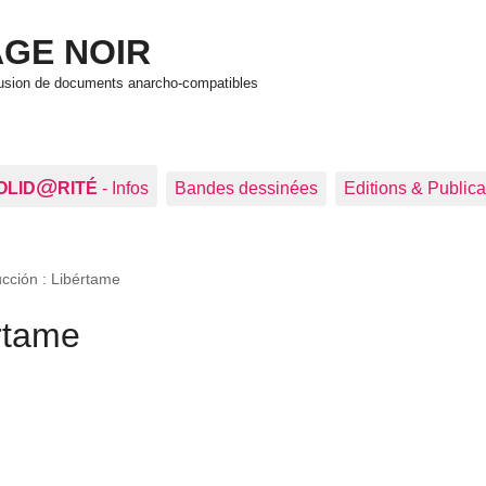
GE NOIR
ffusion de documents anarcho-compatibles
@
OLID
RITÉ
- Infos
Bandes dessinées
Editions & Publica
cción : Libértame
rtame