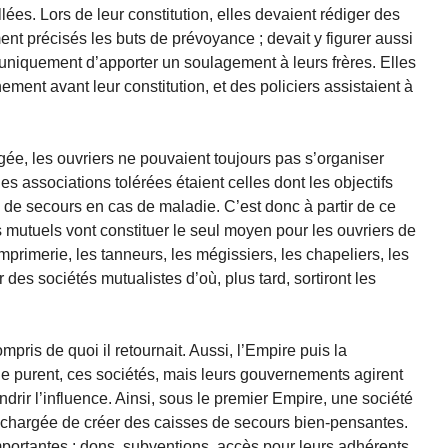
llées. Lors de leur constitution, elles devaient rédiger des
ent précisés les buts de prévoyance ; devait y figurer aussi
t uniquement d’apporter un soulage­ment à leurs frères. Elles
ment avant leur constitution, et des policiers assistaient à
gée, les ouvriers ne pouvaient toujours pas s’organiser
les associations tolérées étaient celles dont les objectifs
on de secours en cas de maladie. C’est donc à partir de ce
mutuels vont constituer le seul moyen pour les ouvriers de
imprimerie, les tanneurs, les mégissiers, les chapeliers, les
 des sociétés mutualistes d’où, plus tard, sortiront les
mpris de quoi il retournait. Aussi, l’Empire puis la
le purent, ces sociétés, mais leurs gouvernements agirent
drir l’influence. Ainsi, sous le premier Empire, une société
 chargée de créer des caisses de secours bien-­pensantes.
mportantes : dons, subven­tions, accès pour leurs adhérents