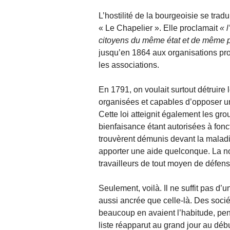
L’hostilité de la bourgeoisie se trad
« Le Chapelier ». Elle proclamait
citoyens du même état et de même 
jusqu’en 1864 aux organisations pro
les associations.
En 1791, on voulait surtout détruire
organisées et capables d’opposer un
Cette loi atteignit également les g
bienfaisance étant autorisées à fonct
trouvèrent démunis devant la maladie
apporter une aide quelconque. La no
travailleurs de tout moyen de défens
Seulement, voilà. Il ne suffit pas d’u
aussi ancrée que celle-là. Des socié
beaucoup en avaient l’habitude, pen
liste réapparut au grand jour au déb