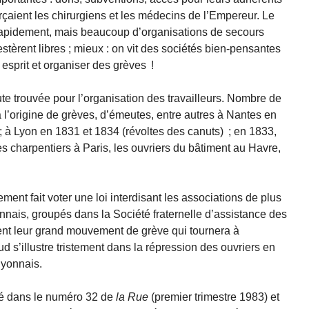
çaient les chirurgiens et les médecins de l’Empereur. Le
apidement, mais beaucoup d’organisations de secours
estèrent libres ; mieux : on vit des sociétés bien-pensantes
esprit et organiser des grèves !
ute trouvée pour l’organisation des travailleurs. Nombre de
 l’origine de grèves, d’émeutes, entre autres à Nantes en
; à Lyon en 1831 et 1834 (révoltes des canuts) ; en 1833,
es charpentiers à Paris, les ouvriers du bâtiment au Havre,
ent fait voter une loi interdisant les associations de plus
nnais, groupés dans la Société fraternelle d’assistance des
ent leur grand mouvement de grève qui tournera à
d s’illustre tristement dans la répression des ouvriers en
lyonnais.
ié dans le numéro 32 de
la Rue
(premier trimestre 1983) et