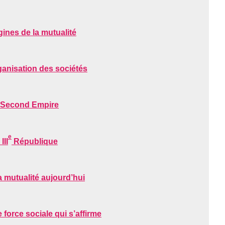
rigines de la mutualité
rganisation des sociétés
Le Second Empire
e
III
République
La mutualité aujourd’hui
e force sociale qui s’affirme