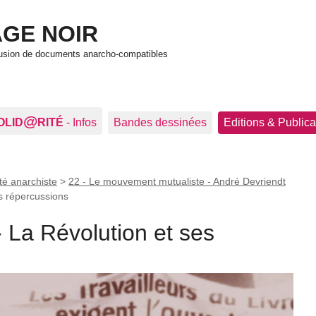
GE NOIR
ffusion de documents anarcho-compatibles
@
OLID
RITÉ
- Infos
Bandes dessinées
Editions & Publica
té anarchiste
>
22 - Le mouvement mutualiste - André Devriendt
es répercussions
- La Révolution et ses