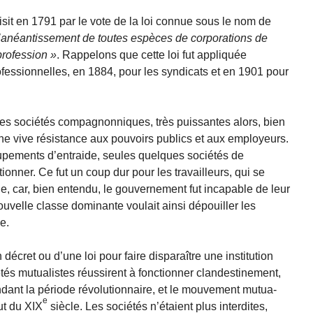
uisit en 1791 par le vote de la loi connue sous le nom de
l’anéantis­sement de toutes espèces de corporations de
profession
. Rappelons que cette loi fut appliquée
fessionnelles, en 1884, pour les syndicats et en 1901 pour
 les sociétés compagnonniques, très puissantes alors, bien
e vive résis­tance aux pouvoirs publics et aux employeurs.
roupements d’entraide, seules quelques sociétés de
ionner. Ce fut un coup dur pour les travailleurs, qui se
, car, bien entendu, le gouverne­ment fut incapable de leur
uvelle classe dominante voulait ainsi dépouiller les
e.
n décret ou d’une loi pour faire disparaître une institution
tés mutualistes réussirent à fonctionner clandestinement,
dant la période révolutionnaire, et le mouvement mutua­
e
ut du XIX
siècle. Les sociétés n’étaient plus interdites,