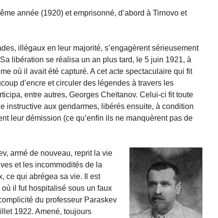
a même année (1920) et emprisonné, d’abord à Tirnovo et
es, illégaux en leur majorité, s’engagèrent sérieusement
. Sa libération se réalisa un an plus tard, le 5 juin 1921, à
me où il avait été capturé. A cet acte spectaculaire qui fit
coup d’encre et circuler des légendes à travers les
rticipa, entre autres, Georges Cheïtanov. Celui-ci fit toute
e instructive aux gendarmes, libérés ensuite, à condition
ent leur démission (ce qu’enfin ils ne manquèrent pas de
v, armé de nouveau, reprit la vie
euves et les incommodités de la
, ce qui abrégea sa vie. Il est
où il fut hospitalisé sous un faux
complicité du professeur Paraskev
uillet 1922. Amené, toujours