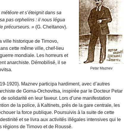
un météore et s’éteignit dans sa
ssa pas orphelins : il nous légua
 de précurseurs.
(G. Cheïtanov).
 ville historique de Tirnovo,
ans cette même ville, chef-lieu
e guerre mondiale. Les horreurs et
ent anarchiste. Démobilisé, il se
Petar Maznev
vitsa.
19-1920). Maznev participa hardiment, avec d’autres
archiste de Gorna-Orchovitsa, inspirée par le Docteur Petar
de solidarité en leur faveur. Lors d’une manifestation
ion de la police, à Kaltinets, près de la gare centrale, les
échouer la force publique. Poursuivis à la suite de cette
destinité et se livra aux activités illégales intensives qui le
es régions de Tirnovo et de Roussé.