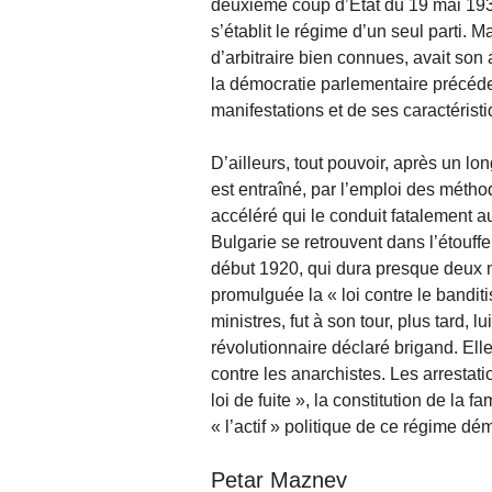
deuxième coup d’État du 19 mai 1934,
s’établit le régime d’un seul parti. 
d’arbitraire bien connues, avait son 
la démocratie parlementaire précéd
manifestations et de ses caractéristi
D’ailleurs, tout pouvoir, après un l
est entraîné, par l’emploi des métho
accéléré qui le conduit fatalement 
Bulgarie se retrouvent dans l’étouffe
début 1920, qui dura presque deux mo
promulguée la « loi contre le bandit
ministres, fut à son tour, plus tard, l
révolutionnaire déclaré brigand. Ell
contre les anarchistes. Les arrestati
loi de fuite », la constitution de la 
« l’actif » politique de ce régime dé
Petar Maznev