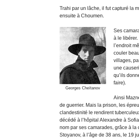
Trahi par un lâche, il fut capturé l
ensuite à Choumen.
Ses camarad
à le libérer
l’endroit mê
couler beau
villages, pa
une causeri
qu’ils donn
faire).
Georges Cheïtanov
Ainsi Mazne
de guerrier. Mais la prison, les épr
clandestinité le rendirent tuberculeux
décédé à l’hôpital Alexandre à Sofia 
nom par ses camarades, grâce à la 
Stoyanov, à l’âge de 38 ans, le 19 j