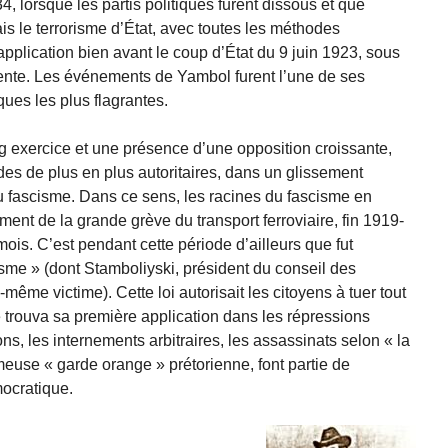
 lorsque les partis politiques furent dissous et que
Mais le terrorisme d’État, avec toutes les méthodes
application bien avant le coup d’État du 9 juin 1923, sous
ente. Les événements de Yambol furent l’une de ses
ques les plus flagrantes.
ong exercice et une présence d’une opposition croissante,
des de plus en plus autoritaires, dans un glissement
au fascisme. Dans ce sens, les racines du fascisme en
ment de la grande grève du transport ferroviaire, fin 1919-
is. C’est pendant cette période d’ailleurs que fut
isme » (dont Stamboliyski, président du conseil des
ui-même victime). Cette loi autorisait les citoyens à tuer tout
e trouva sa première application dans les répressions
ons, les internements arbitraires, les assassinats selon « la
fameuse « garde orange » prétorienne, font partie de
mocratique.