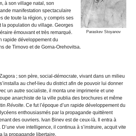
, à son village natal, son
ande manifestation spectaculaire
es de toute la région, y compris ses
t la population du village. Georges
Paraskev Stoyanov
éraire émouvant et très remarqué.
n rapide développement du
ns de Tirnovo et de Gorna-Orehovitsa.
agora ; son père, social-démocrate, vivant dans un milieu
’installa au chef-lieu du district afin de pouvoir lui donner
vec un autre socialiste, il monta une imprimerie et une
 groupe anarchiste de la ville publia des brochures et même
stin
Révolte
. Ce fut l’époque d’un rapide développement du
lycéens enthousiasmés par la propagande quittèrent
enant des ouvriers. Ivan Binev est de ceux-là. Il entra à
 D’une vive intelligence, il continua à s’instruire, acquit vite
 la propagande libertaire.