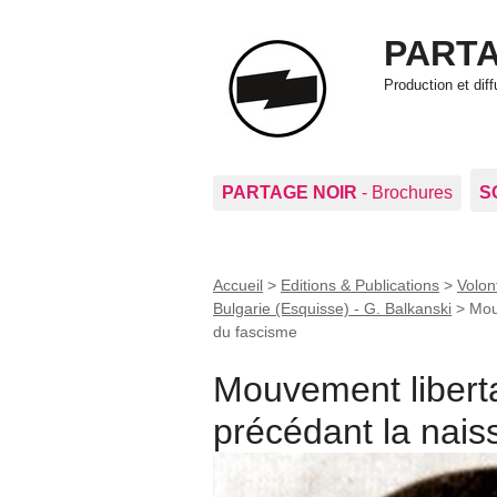
PARTA
Production et di
PARTAGE NOIR
- Brochures
S
Accueil
>
Editions & Publications
>
Volon
Bulgarie (Esquisse) - G. Balkanski
>
Mou
du fascisme
Mouvement liberta
précédant la nai