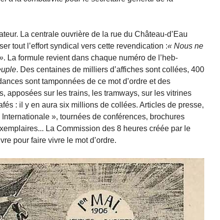
ficateur. La centrale ouvrière de la rue du Château-d’Eau
er tout l’effort syndical vers cette revendication :
Nous ne
. La formule revient dans chaque numéro de l’heb­
euple
. Des cen­taines de milliers d’affiches sont collées, 400
ndan­ces sont tamponnées de ce mot d’ordre et des
, apposées sur les trains, les tramways, sur les vitrines
és : il y en aura six millions de collées. Articles de presse,
 Internationale », tour­nées de conférences, bro­chures
xemplai­res... La Commission des 8 heu­res créée par le
e pour faire vivre le mot d’ordre.