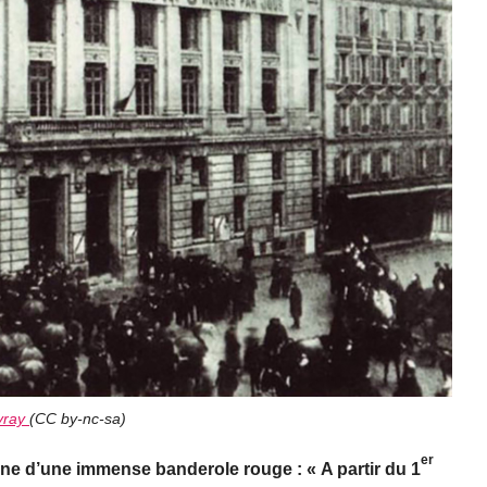
vray
(
CC by-nc-sa
)
er
rne d’une immense banderole rouge : « A partir du 1