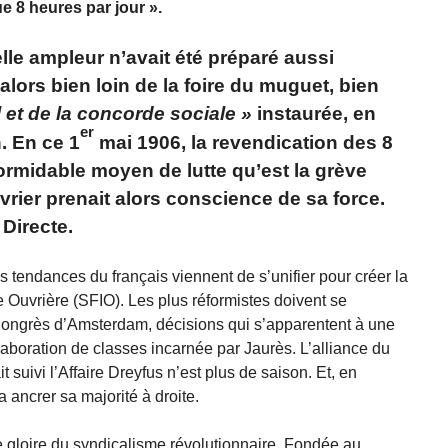
e 8 heures par jour ».
le ampleur n’avait été préparé aussi
lors bien loin de la foire du muguet, bien
l et de la concorde sociale
instaurée, en
er
. En ce 1
mai 1906, la revendication des 8
formidable moyen de lutte qu’est la grève
ier prenait alors conscience de sa force.
 Directe.
 tendances du français viennent de s’unifier pour créer la
e Ouvrière (SFIO). Les plus réformistes doivent se
Congrès d’Amsterdam, décisions qui s’apparentent à une
aboration de classes incarnée par Jaurès. L’alliance du
 suivi l’Affaire Dreyfus n’est plus de saison. Et, en
ancrer sa majorité à droite.
gloire du syndica­lisme révolutionnaire. Fondée au