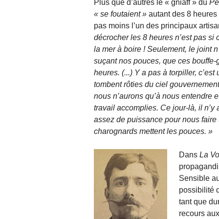
Plus que d’autres le « gniaff » du
Pè
se fou­taient
autant des 8 heures
pas moins l’un des principaux artisa
décrocher les 8 heures n’est pas si c
la mer à boire ! Seulement, le joint
suçant nos pouces, que ces bouffe-gal
heures. (...) Y a pas à torpiller, c’
tombent rôties du ciel gouvernemen­
nous n’aurons qu’à nous entendre et à 
travail accomplies. Ce jour-là, il n’
assez de puissance pour nous faire tr
charognards mettent les pouces.
Dans
La Vo
propagandis
Sensi­ble au
possibilité 
tant que dur
recours aux