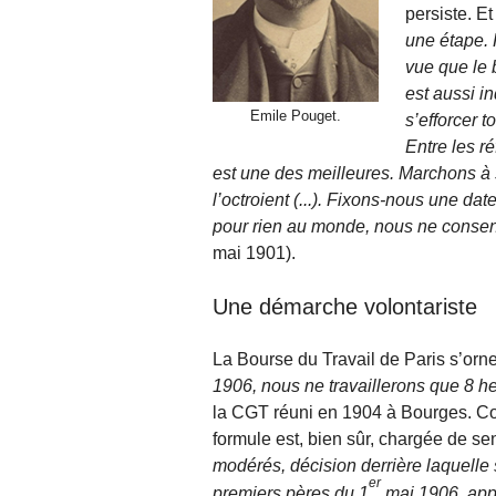
persiste. Et
une étape. 
vue que le b
est aussi i
Emile Pouget.
s’efforcer 
Entre les r
est une des meilleures. Mar­chons à
l’octroient (...). Fixons-nous une da
pour rien au monde, nous ne con­sent
mai 1901).
Une démarche volontariste
La Bourse du Travail de Paris s’or
1906, nous ne travaillerons que 8 he
la CGT réuni en 1904 à Bourges. Com
formule est, bien sûr, chargée de se
modérés, décision derrière laquelle 
er
pre­miers pères du 1
mai 1906, appe