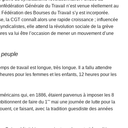
fédération Géné­rale du Travail n’est venue réellement au
 Fédé­ration des Bourses du Travail s’y est incorporée.
e, la CGT connaît alors une rapide croissance ; influencée
yndicalistes, elle attend la révolution sociale de la grève
ures va lui être l’occasion de mener un mouvement d’une
 peuple
mps de travail est longue, très longue. Il a fallu attendre
0 heures pour les femmes et les enfants, 12 heures pour les
américains qui, en 1886, étaient parvenus à imposer les 8
bi­tionnent de faire du 1"’ mai une journée de lutte pour la
nouent, ce faisant, avec la tradition guesdiste des années