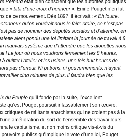
re Peinard
était bien conscient que les autorités politiques
 que
bibi d’une croix d’hon­neur
. Emile Pouget n’en fut
ns de ce mouvement. Dès 1897, il écrivait :
Eh foutre,
otonneux qu’on voudrait nous le faire croire, ce n’est pas
 n’est pas de nommer des députés socialos et d’attendre, en
ette aient pondu une loi limitant la journée de travail à 8
est un mauvais système que d’attendre que les alouettes nous
tal ! Le jour où nous voudrons fermement les 8 heures,
quitter l’atelier et les usi­nes, une fois huit heures de
y aura pas d’erreur. Ni patrons, ni gouvernements, n’ayant
availler cinq minutes de plus, il faudra bien que les
ix du Peu­ple
qu’il fonde par la suite, l’excellent
te qu’est Pouget poursuit inlas­sablement son œuvre.
x critiques de militants anarchistes qui ne croient pas à la
d’une amélio­ration du sort de l’ensemble des travailleurs
era le capitalisme, et non moins critique vis-à-vis du
 pouvoirs publics qu’implique le vote d’une loi, Pouget