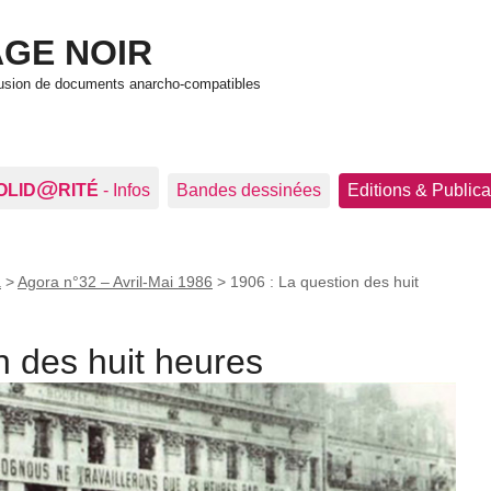
GE NOIR
ffusion de documents anarcho-compatibles
@
OLID
RITÉ
- Infos
Bandes dessinées
Editions & Publica
a
>
Agora n°32 – Avril-Mai 1986
>
1906 : La question des huit
n des huit heures