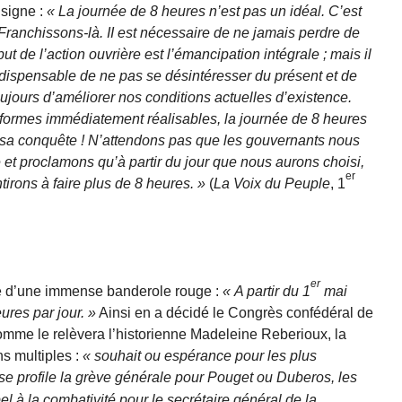
 signe :
La journée de 8 heures n’est pas un idéal. C’est
Franchissons-là. II est néces­saire de ne jamais perdre de
ut de l’action ouvrière est l’émancipation intégrale ; mais il
ndispensable de ne pas se désintéresser du présent et de
toujours d’améliorer nos conditions actuelles d’existence.
éfor­mes immédiatement réalisa­bles, la journée de 8 heures
 sa conquête ! N’at­tendons pas que les gouver­nants nous
te et pro­clamons qu’à partir du jour que nous aurons choisi,
er
irons à faire plus de 8 heu­res.
(
La Voix du Peuple
, 1
er
ne d’une immense banderole rouge :
A partir du 1
mai
ures par jour.
Ainsi en a décidé le Congrès confé­déral de
me le relèvera l’historienne Made­leine Reberioux, la
ns multiples :
souhait ou espé­rance pour les plus
se profile la grève générale pour Pouget ou Duberos, les
l à la combativité pour le secrétaire général de la