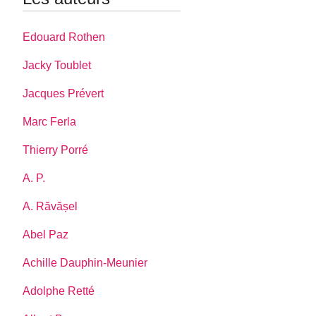
Edouard Rothen
Jacky Toublet
Jacques Prévert
Marc Ferla
Thierry Porré
A. P.
A. Răvășel
Abel Paz
Achille Dauphin-Meunier
Adolphe Retté