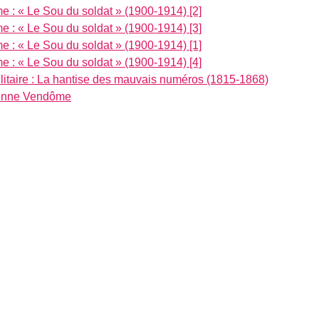
me : « Le Sou du soldat » (1900-1914) [2]
me : « Le Sou du soldat » (1900-1914) [3]
me : « Le Sou du soldat » (1900-1914) [1]
me : « Le Sou du soldat » (1900-1914) [4]
militaire : La hantise des mauvais numéros (1815-1868)
lonne Vendôme