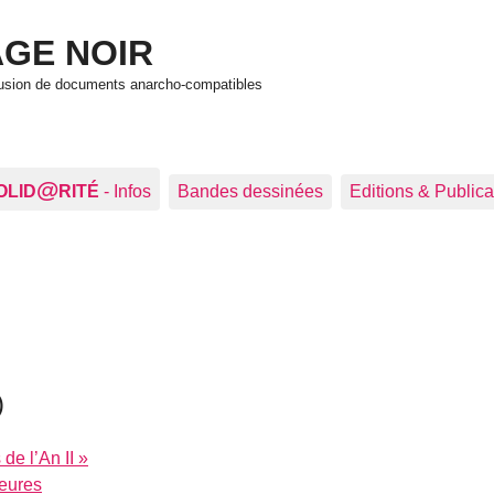
GE NOIR
ffusion de documents anarcho-compatibles
@
OLID
RITÉ
- Infos
Bandes dessinées
Editions & Publica
)
de l’An II »
heures