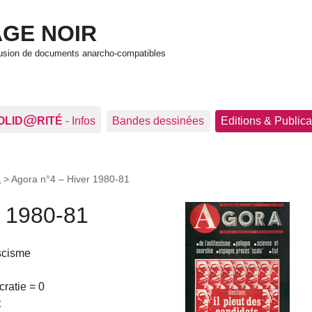
GE NOIR
ffusion de documents anarcho-compatibles
@
OLID
RITÉ
- Infos
Bandes dessinées
Editions & Publica
a
>
Agora n°4 – Hiver 1980-81
r 1980-81
ascisme
cratie = 0
t