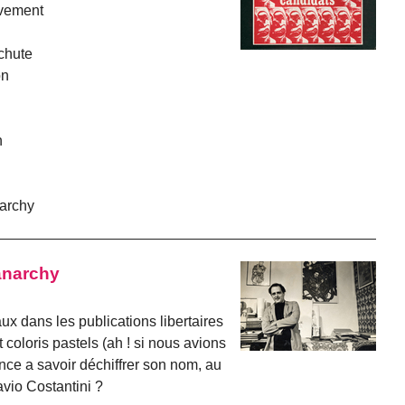
uvement
 chute
on
n
narchy
 anarchy
ux dans les publications libertaires
t coloris pastels (ah ! si nous avions
ce a savoir déchiffrer son nom, au
avio Costantini ?