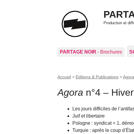
PARTA
Production et di
PARTAGE NOIR
- Brochures
S
Accueil
>
Editions & Publications
>
Agor
Agora
n°4 – Hive
Les jours difficiles de l’antif
Juif et libertaire
Pologne : syndicat = 1, démo
Turquie : après le coup d’Éta