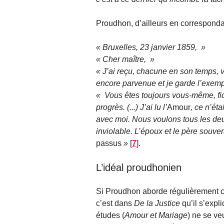
Proudhon, d’ailleurs en corresponda
Bruxelles, 23 janvier 1859,
Cher maître,
J’ai reçu, chacune en son temps, v
encore parvenue et je garde l’exemp
Vous êtes toujours vous-même, fid
progrès. (...) J’ai lu l’
Amour
, ce n’ét
avec moi. Nous voulons tous les deu
inviolable. L’époux et le père souve
passus
[
7
]
.
L’idéal proudhonien
Si Proudhon aborde régulièrement ce
c’est dans
De la Justice
qu’il s’expli
études (
Amour et Mariage
) ne se v