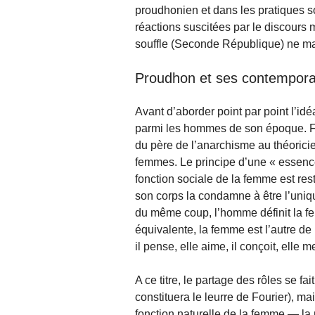
proudhonien et dans les pratiques so
réactions suscitées par le discours
souffle (Seconde République) ne ma
Proudhon et ses contempora
Avant d’aborder point par point l’id
parmi les hommes de son époque. Fo
du père de l’anarchisme au théoricien
femmes. Le principe d’une « essence 
fonction sociale de la femme est rest
son corps la condamne à être l’uniq
du même coup, l’homme définit la fe
équivalente, la femme est l’autre de
il pense, elle aime, il conçoit, elle 
A ce titre, le partage des rôles se f
constituera le leurre de Fourier), ma
fonction naturelle de la femme — la 