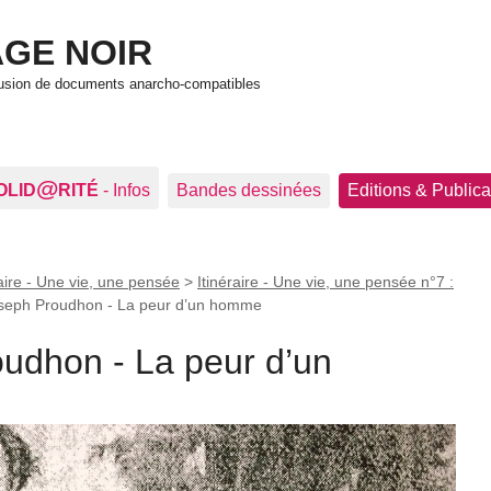
GE NOIR
ffusion de documents anarcho-compatibles
@
OLID
RITÉ
- Infos
Bandes dessinées
Editions & Publica
raire - Une vie, une pensée
>
Itinéraire - Une vie, une pensée n°7 :
oseph Proudhon - La peur d’un homme
oudhon - La peur d’un