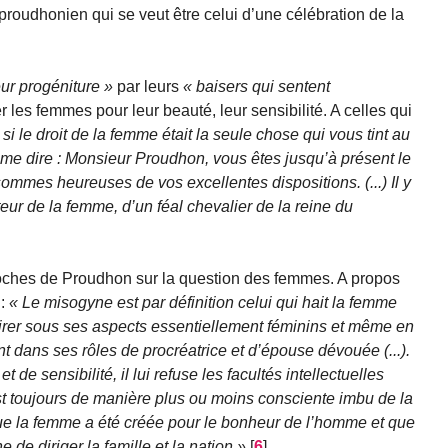
 proudhonien qui se veut être celui d’une célébration de la
eur progéniture
par leurs
baisers qui sentent
er les femmes pour leur beauté, leur sensibilité. A celles qui
i le droit de la femme était la seule chose qui vous tint au
 me dire : Monsieur Proudhon, vous êtes jusqu’à présent le
mmes heureuses de vos excellentes dispositions. (...) Il y
teur de la femme, d’un féal chevalier de la reine du
oches de Proudhon sur la question des femmes. A propos
 :
Le misogyne est par définition celui qui hait la femme
dmirer sous ses aspects essentiellement féminins et même en
ant dans ses rôles de procréatrice et d’épouse dévouée (...).
t de sensibilité, il lui refuse les facultés intellectuelles
l est toujours de manière plus ou moins consciente imbu de la
e la femme a été créée pour le bonheur de l’homme et que
 de diriger la famille et la nation
[
6
]
.