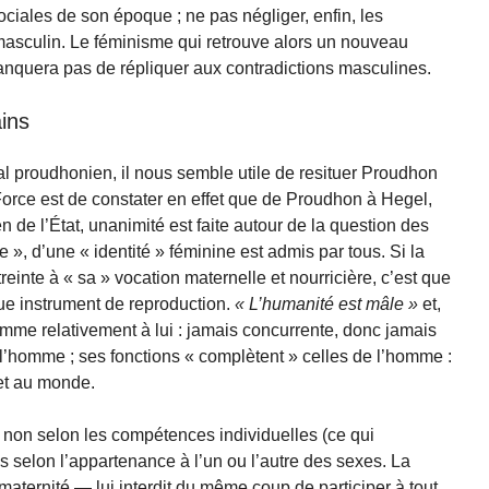
ciales de son époque ; ne pas négliger, enfin, les
 masculin. Le féminisme qui retrouve alors un nouveau
nquera pas de répliquer aux contradictions masculines.
ins
éal proudhonien, il nous semble utile de resituer Proudhon
rce est de constater en effet que de Proudhon à Hegel,
 de l’État, unanimité est faite autour de la question des
», d’une « identité » féminine est admis par tous. Si la
reinte à « sa » vocation maternelle et nourricière, c’est que
ue instrument de reproduction.
L’humanité est mâle
et,
mme relativement à lui : jamais concurrente, donc jamais
 l’homme ; ses fonctions « complètent » celles de l’homme :
met au monde.
ait non selon les compétences individuelles (ce qui
is selon l’appartenance à l’un ou l’autre des sexes. La
maternité — lui interdit du même coup de participer à tout