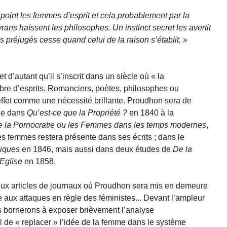
int les femmes d’esprit et cela probablement par la
rans haïssent les philosophes. Un instinct secret les avertit
s préjugés cesse quand celui de la raison s’établit.
t d’autant qu’il s’inscrit dans un siècle où « la
e d’esprits. Romanciers, poètes, philosophes ou
ffet comme une nécessité brillante. Proudhon sera de
age dans
Qu’est-ce que la Propriété ?
en 1840 à la
 la Pornocratie
ou les Femmes dans les temps modernes
,
es femmes restera présente dans ses écrits ; dans le
miques
en 1846, mais aussi dans deux études de
De la
’Eglise
en 1858.
reux articles de journaux où Proudhon sera mis en demeure
e aux attaques en règle des féministes... Devant l’ampleur
s bornerons à exposer brièvement l’analyse
l de « replacer » l’idée de la femme dans le système