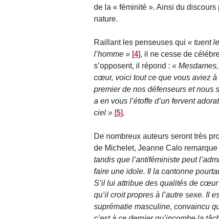
de la « féminité ». Ainsi du discours
nature.
Raillant les penseuses qui
tuent l
l’homme
[
4
]
, il ne cesse de célébr
s’opposent, il répond :
Mesdames, s
cœur, voici tout ce que vous aviez à
premier de nos défenseurs et nous so
a en vous l’étoffe d’un fervent adora
ciel
[
5
]
.
De nombreux auteurs seront très pr
de Michelet, Jeanne Calo remarque
tandis que l’antiféministe peut l’a
faire une idole. Il la cantonne pourt
S’il lui attribue des qualités de cœur e
qu’il croit propres à l’autre sexe. I
suprématie masculine, convaincu qu
c’est à ce dernier qu’incombe la tâche