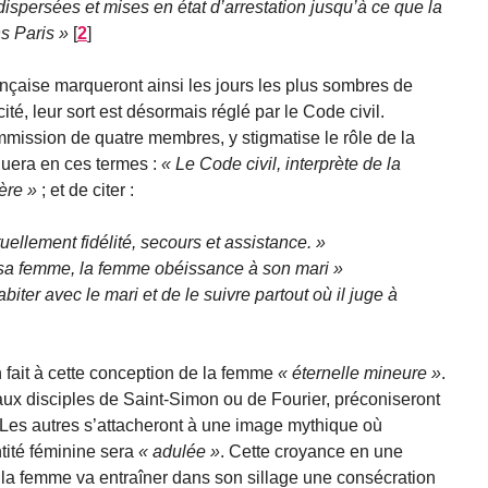
ispersées et mises en état d’arrestation jusqu’à ce que la
ns Paris
[
2
]
nçaise marqueront ainsi les jours les plus sombres de
cité, leur sort est désormais réglé par le Code civil.
mission de quatre membres, y stigmatise le rôle de la
uera en ces termes :
Le Code civil, interprète de la
ère
; et de citer :
uellement fidélité, secours et assistance.
 à sa femme, la femme obéissance à son mari
biter avec le mari et de le suivre partout où il juge à
fait à cette conception de la femme
éternelle mineure
.
ux disciples de Saint-Simon ou de Fourier, préconiseront
Les autres s’attacheront à une image mythique où
ntité féminine sera
adulée
. Cette croyance en une
e la femme va entraîner dans son sillage une consécration