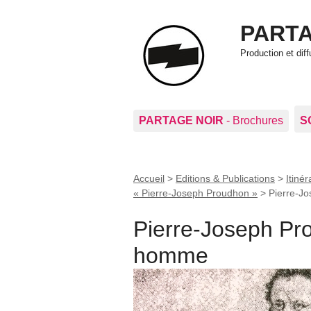
PARTA
Production et di
PARTAGE NOIR
- Brochures
S
Accueil
>
Editions & Publications
>
Itiné
« Pierre-Joseph Proudhon »
>
Pierre-J
Pierre-Joseph Pr
homme