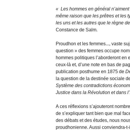
Les hommes en général n’aiment po
même raison que les prêtres et les ty
les uns et les autres que le règne de
Constance de Salm.
Proudhon et les femmes..., vaste suje
question » des femmes occupe nombr
hommes politiques l’aborderont en e
ceux-là et, d’une note en bas de p
publication posthume en 1875 de
De
la question de la destinée sociale d
Système des contradictions écono
Justice
dans la Révolution et dans l
A ces réflexions s’ajouteront nomb
de s’expliquer tant bien que mal fac
des débats et des études, nous nou
proudhonienne. Aussi conviendra-t-i