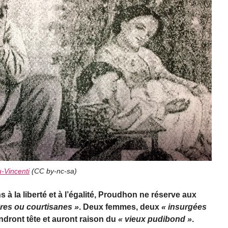
-Vincenti
(
CC by-nc-sa
)
 à la liberté et à l’égalité, Proudhon ne réserve aux
es ou courtisanes »
. Deux femmes, deux
« insurgées
endront tête et auront raison du
« vieux pudibond »
.