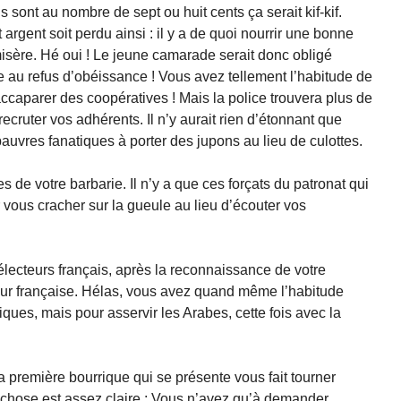
s sont au nombre de sept ou huit cents ça serait kif-kif.
argent soit perdu ainsi : il y a de quoi nourrir une bonne
misère. Hé oui ! Le jeune camarade serait donc obligé
re au refus d’obéissance ! Vous avez tellement l’habitude de
 accaparer des coopératives ! Mais la police trouvera plus de
recruter vos adhérents. Il n’y aurait rien d’étonnant que
uvres fanatiques à porter des jupons au lieu de culottes.
 de votre barbarie. Il n’y a que ces forçats du patronat qui
r vous cracher sur la gueule au lieu d’écouter vos
ecteurs français, après la reconnaissance de votre
œur française. Hélas, vous avez quand même l’habitude
iques, mais pour asservir les Arabes, cette fois avec la
 première bourrique qui se présente vous fait tourner
 chose est assez claire : Vous n’avez qu’à demander