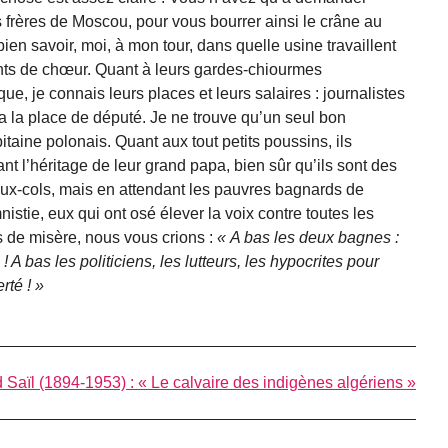
 frères de Moscou, pour vous bourrer ainsi le crâne au
ien savoir, moi, à mon tour, dans quelle usine travaillent
fants de chœur. Quant à leurs gardes-chiourmes
e, je connais leurs places et leurs salaires : journalistes
 la place de député. Je ne trouve qu’un seul bon
pitaine polonais. Quant aux tout petits poussins, ils
nt l’héritage de leur grand papa, bien sûr qu’ils sont des
aux-cols, mais en attendant les pauvres bagnards de
nistie, eux qui ont osé élever la voix contre toutes les
es de misère, nous vous crions :
A bas les deux bagnes :
 ! A bas les politiciens, les lutteurs, les hypocrites pour
erté !
aïl (1894-1953) : « Le calvaire des indigènes algériens »