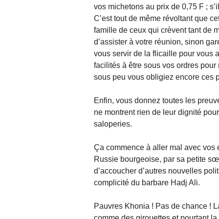
vos michetons au prix de 0,75 F ; s’il
C’est tout de même révoltant que cet 
famille de ceux qui crèvent tant de 
d’assister à votre réunion, sinon ga
vous servir de la flicaille pour vous
facilités à être sous vos ordres pour 
sous peu vous obligiez encore ces pa
Enfin, vous donnez toutes les preuves
ne montrent rien de leur dignité pou
saloperies.
Ça commence à aller mal avec vos él
Russie bourgeoise, par sa petite s
d’accoucher d’autres nouvelles polit
complicité du barbare Hadj Ali.
Pauvres Khonia ! Pas de chance ! La
comme des girouettes et pourtant la