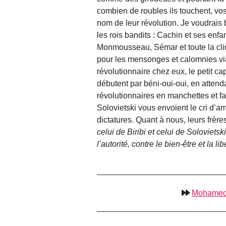
combien de roubles ils touchent, vos
nom de leur révolution. Je voudrais b
les rois bandits : Cachin et ses en
Monmousseau, Sémar et toute la cliqu
pour les mensonges et calomnies via
révolutionnaire chez eux, le petit ca
débutent par béni-oui-oui, en attenda
révolutionnaires en manchettes et f
Solovietski vous envoient le cri d’am
dictatures. Quant à nous, leurs frèr
celui de Biribi et celui de Solovietski
l’autorité, contre le bien-être et la lib
Mohamed S