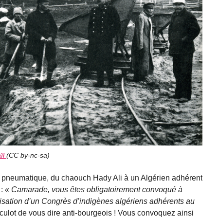
ïl
(
CC by-nc-sa
)
ar pneumatique, du chaouch Hady Ali à un Algérien adhérent
 :
Camarade, vous êtes obligatoirement convoqué à
anisation d’un Congrès d’indigènes algériens adhérents au
 culot de vous dire anti-bourgeois ! Vous convoquez ainsi