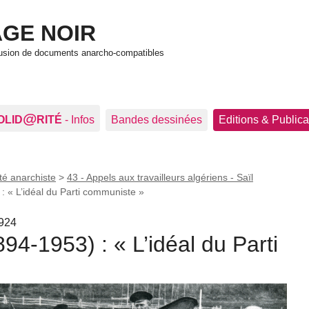
GE NOIR
ffusion de documents anarcho-compatibles
@
OLID
RITÉ
- Infos
Bandes dessinées
Editions & Publica
té anarchiste
>
43 - Appels aux travailleurs algériens - Saïl
 « L’idéal du Parti communiste »
1924
4-1953) : « L’idéal du Parti