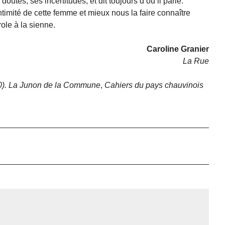
outes, ses incertitudes, et dit toujours d’où il parle.
ntimité de cette femme et mieux nous la faire connaître
ole à la sienne.
Caroline Granier
La Rue
0). La Junon de la Commune
,
Cahiers du pays chauvinois