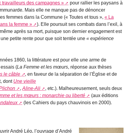
 travailleurs des campagnes »
pour rallier les paysans à
ommunarde. Mais elle ne manque pas de dénoncer
des femmes dans la Commune (« Toutes et tous »,
« La
sans la femme »
). Elle poursuit ses combats dans l’exil, à
 même après sa mort, puisque son dernier engagement est
 une petite rente pour que soit tentée une
expérience
 années 1860, la littérature est pour elle une arme de
 essais (
La Femme et les mœurs
, réponse aux thèses
 le câble
, en faveur de la séparation de l’Église et de
t, dont
Une vieille
Plichon
,
Aline-Ali
, etc.). Malheureusement, seuls deux
mme et les mœurs : monarchie ou liberté
(aux éditions
andaleux
(les Cahiers du pays chauvinois en 2000).
ouvrir André Léo, l’ouvrage d’André