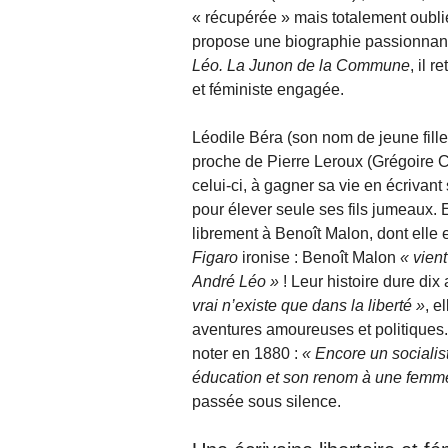
« récupérée » mais totalement oublié
propose une biographie passionnante 
Léo
. La Junon de la Commune
, il 
et féministe engagée.
Léodile Béra (son nom de jeune fille
proche de Pierre Leroux (Grégoire C
celui-ci, à gagner sa vie en écriva
pour élever seule ses fils jumeaux. E
librement à Benoît Malon, dont elle 
Figaro
ironise : Benoît Malon
vien
André Léo
! Leur histoire dure dix
vrai n’existe que dans la liberté
, e
aventures amoureuses et politiques.
noter en 1880 :
Encore un socialist
éducation et son renom à une femm
passée sous silence.