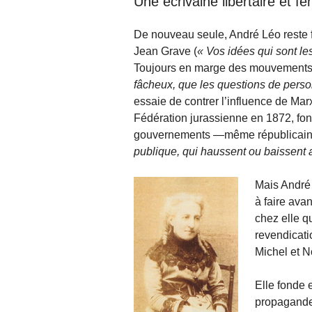
Une écrivaine libertaire et fé
De nouveau seule, André Léo reste fi
Jean Grave (
Vos idées qui sont l
Toujours en marge des mouvements m
fâcheux, que les questions de pers
essaie de contrer l’influence de Mar
Fédération jurassienne en 1872, fo
gouvernements —même républicain
publique, qui haussent ou baissent 
Mais André 
à faire ava
chez elle q
revendicati
Michel et 
Elle fonde 
propagande