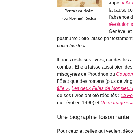
appel
« Aux
la cause c
Portrait de Noémi
l’absence 
(ou Noémie) Reclus
révolution 
Genève, et
posthume : elle laisse par testament
collectiviste
.
Il nous reste ses livres, car dès les
combat. Elle a laissé aussi bien des
misogynes de Proudhon ou
Coupons
l’État) que des romans (plus de ving
fille
,
Les deux Filles de Monsieur 
de ses livres ont été réédités :
La Fe
du Lérot en 1990) et
Un mariage sc
Une biographie foisonnante
Pour ceux et celles qui veulent déc