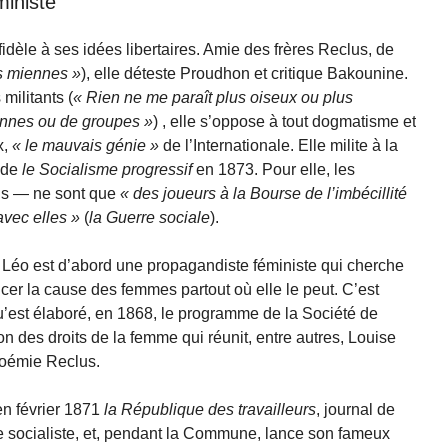
ministe
dèle à ses idées libertaires. Amie des frères Reclus, de
es miennes
), elle déteste Proudhon et critique Bakounine.
ilitants (
Rien ne me paraît plus oiseux ou plus
onnes ou de groupes
) , elle s’oppose à tout dogmatisme et
x,
le mauvais génie
de l’Internationale. Elle milite à la
nde
le Socialisme progressif
en 1873. Pour elle, les
s — ne sont que
des joueurs à la Bourse de l’imbécillité
avec elles
(
la Guerre sociale
).
Léo est d’abord une propagandiste féministe qui cherche
ncer la cause des femmes partout où elle le peut. C’est
u’est élaboré, en 1868, le programme de la Société de
on des droits de la femme qui réunit, entre autres, Louise
Noémie Reclus.
en février 1871
la République des travailleurs
, journal de
 socialiste, et, pendant la Commune, lance son fameux