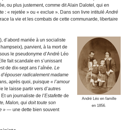
e, ou plus justement, comme dit Alain Dalotel, qui en
: « rejetée » ou « exclue ». Dans son livre intitulé
André
retrace la vie et les combats de cette communarde, libertaire
), d’abord mariée à un socialiste
hampseix), parvient, à la mort de
nt sous le pseudonyme d’André Léo
lle fait scandale en s’unissant
est de dix-sept ans l’aînée.
Le
t d’épouser radicalement madame
 ans, après quoi, puisque
l’amour
lle le laisse partir vers d’autres
 Et un journaliste de
l’Estafette
de
André Léo en famille
e, Malon, qui doit toute son
en 1856.
e
— une dette bien souvent