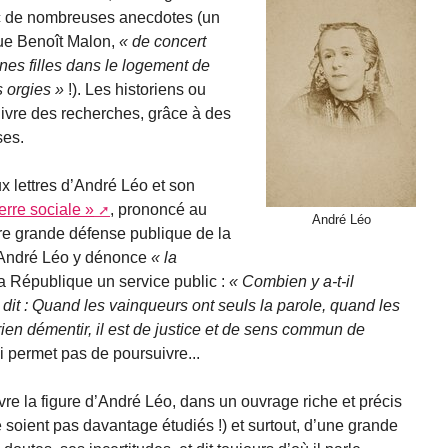
ec de nombreuses anecdotes (un
que Benoît Malon,
de concert
eunes filles dans le logement de
s orgies
!). Les historiens ou
uivre des recherches, grâce à des
ses.
 lettres d’André Léo et son
rre sociale »
, prononcé au
André Léo
re grande défense publique de la
André Léo y dénonce
la
 République un service public :
Combien y a-t-il
 dit : Quand les vainqueurs ont seuls la parole, quand les
rien démentir, il est de justice et de sens commun de
i permet pas de poursuivre...
vivre la figure d’André Léo, dans un ouvrage riche et précis
 soient pas davantage étudiés !) et surtout, d’une grande