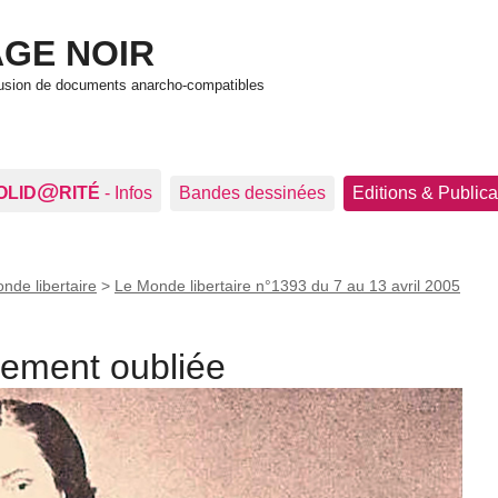
GE NOIR
ffusion de documents anarcho-compatibles
@
OLID
RITÉ
- Infos
Bandes dessinées
Editions & Publica
nde libertaire
>
Le Monde libertaire n°1393 du 7 au 13 avril 2005
stement oubliée