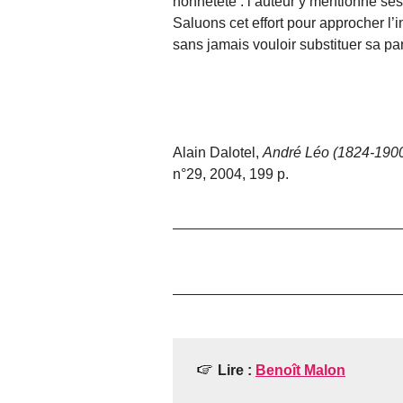
honnêteté : l’auteur y mentionne ses d
Saluons cet effort pour approcher l’i
sans jamais vouloir substituer sa par
Alain Dalotel,
André Léo (1824-190
n°29, 2004, 199 p.
Lire :
Benoît Malon