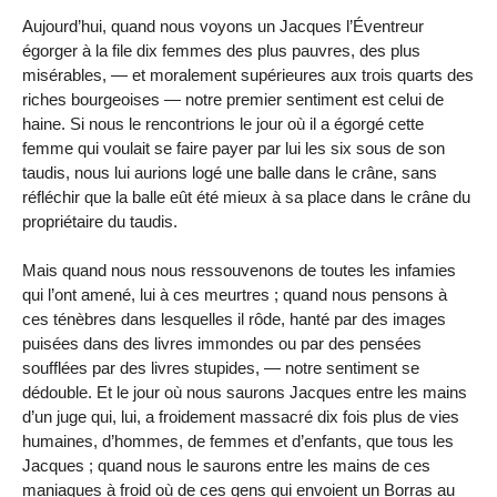
Aujourd’hui, quand nous voyons un Jacques l’Éventreur
égorger à la file dix femmes des plus pauvres, des plus
misérables, — et moralement supérieures aux trois quarts des
riches bourgeoises — notre premier sentiment est celui de
haine. Si nous le rencontrions le jour où il a égorgé cette
femme qui voulait se faire payer par lui les six sous de son
taudis, nous lui aurions logé une balle dans le crâne, sans
réfléchir que la balle eût été mieux à sa place dans le crâne du
propriétaire du taudis.
Mais quand nous nous ressouvenons de toutes les infamies
qui l’ont amené, lui à ces meurtres ; quand nous pensons à
ces ténèbres dans lesquelles il rôde, hanté par des images
puisées dans des livres immondes ou par des pensées
soufflées par des livres stupides, — notre sentiment se
dédouble. Et le jour où nous saurons Jacques entre les mains
d’un juge qui, lui, a froidement massacré dix fois plus de vies
humaines, d’hommes, de femmes et d’enfants, que tous les
Jacques ; quand nous le saurons entre les mains de ces
maniaques à froid où de ces gens qui envoient un Borras au