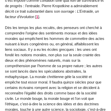
s’est imposé comme condition sine qua non de survivance et
de progrès : l’entraide. Pierre Kropot­kine a admirablement
décrit ce trait substantiel dans son ouvrage :
L’Entraide, un
facteur d’évolution
[
1
]
.
Dès les temps les plus reculés, des penseurs ont cherché à
compren­dre l’origine des sentiments moraux et des idées
morales qui empêchent les hommes de commettre des actes
nuisant à leurs congénères ou, en général, affaiblissent les
liens sociaux. Il y a eu les écoles grecques : les unes ont
fondé les notions morales, non plus sur la seule crainte des
dieux et des phénomènes naturels, mais sur la
compréhension par l’homme de sa propre nature ; les autres
se sont lancés dans les spécu­lations abstraites, la
métaphysique. La morale chrétienne gèle la société et
empêche tout essor moral. Il faudra quinze siècles pour que
certains écrivains rompent avec la religion et se décident à
reconnaître l’égalité des droits comme base de la société
civile. Le monde bouge, la morale bouge et l’on voit que
l’éthique, c’est-à-dire la science des idées et des doctrines
morales, touche à une autre science, la sociologie, c’est-à-dire