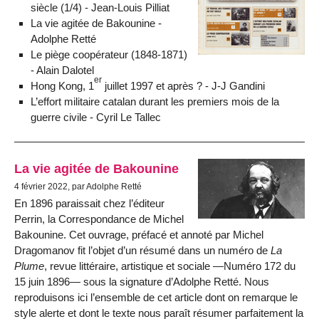
siècle (1/4) - Jean-Louis Pilliat
La vie agitée de Bakounine -
Adolphe Retté
Le piège coopérateur (1848-1871)
- Alain Dalotel
er
Hong Kong, 1
juillet 1997 et après ? - J-J Gandini
L’effort militaire catalan durant les premiers mois de la
guerre civile - Cyril Le Tallec
La vie agitée de Bakounine
4 février 2022, par Adolphe Retté
En 1896 paraissait chez l’éditeur
Perrin, la Correspondance de Michel
Bakounine. Cet ouvrage, préfacé et annoté par Michel
Dragomanov fit l’objet d’un résumé dans un numéro de
La
Plume
, revue littéraire, artistique et sociale —Numéro 172 du
15 juin 1896— sous la signature d’Adolphe Retté. Nous
reproduisons ici l’ensemble de cet article dont on remarque le
style alerte et dont le texte nous paraît résumer parfaitement la