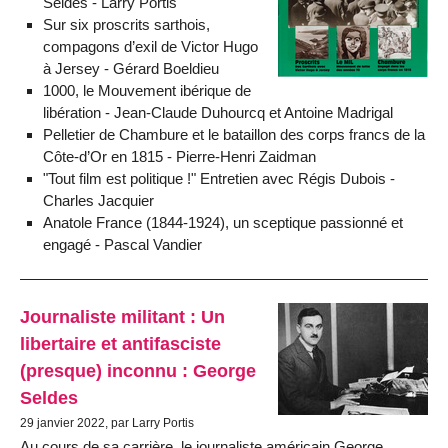
Seldes - Larry Portis
Sur six proscrits sarthois,
compagons d’exil de Victor Hugo
à Jersey - Gérard Boeldieu
1000, le Mouvement ibérique de
libération - Jean-Claude Duhourcq et Antoine Madrigal
Pelletier de Chambure et le bataillon des corps francs de la
Côte-d’Or en 1815 - Pierre-Henri Zaidman
"Tout film est politique !" Entretien avec Régis Dubois -
Charles Jacquier
Anatole France (1844-1924), un sceptique passionné et
engagé - Pascal Vandier
Journaliste militant : Un
libertaire et antifasciste
(presque) inconnu : George
Seldes
29 janvier 2022, par Larry Portis
Au cours de sa carrière, le journaliste américain George