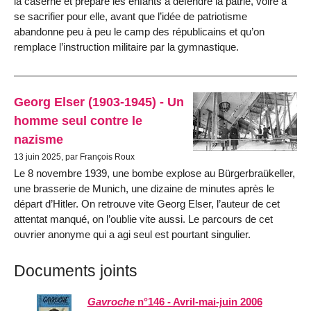
la caserne et prépare les enfants à défendre la patrie, voire à
se sacrifier pour elle, avant que l’idée de patriotisme
abandonne peu à peu le camp des républicains et qu’on
remplace l’instruction militaire par la gymnastique.
Georg Elser (1903-1945) - Un
homme seul contre le
nazisme
13 juin 2025, par François Roux
Le 8 novembre 1939, une bombe explose au Bürgerbraükeller,
une brasserie de Munich, une dizaine de minutes après le
départ d’Hitler. On retrouve vite Georg Elser, l’auteur de cet
attentat manqué, on l’oublie vite aussi. Le parcours de cet
ouvrier anonyme qui a agi seul est pourtant singulier.
Documents joints
Gavroche
n°146 - Avril-mai-juin 2006