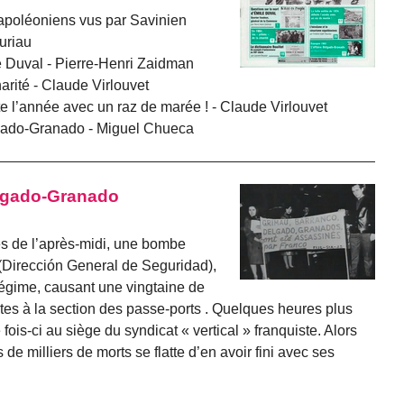
napoléoniens vus par Savinien
uriau
e Duval - Pierre-Henri Zaidman
harité - Claude Virlouvet
e l’année avec un raz de marée ! - Claude Virlouvet
lgado-Granado - Miguel Chueca
elgado-Granado
res de l’après-midi, une bombe
(Dirección General de Seguridad),
régime, causant une vingtaine de
es à la section des passe-ports . Quelques heures plus
fois-ci au siège du syndicat « vertical » franquiste. Alors
 de milliers de morts se flatte d’en avoir fini avec ses