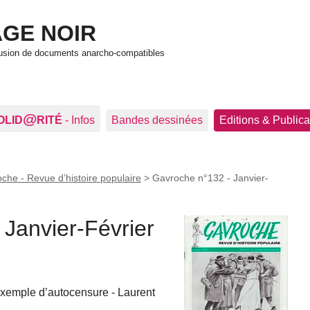
GE NOIR
ffusion de documents anarcho-compatibles
@
OLID
RITÉ
- Infos
Bandes dessinées
Editions & Publica
che - Revue d’histoire populaire
>
Gavroche n°132 - Janvier-
 Janvier-Février
 exemple d’autocensure - Laurent