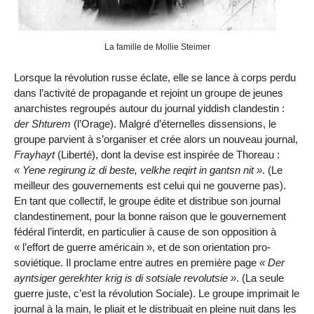
La famille de Mollie Steimer
Lorsque la révolution russe éclate, elle se lance à corps perdu
dans l’activité de propagande et rejoint un groupe de jeunes
anarchistes regroupés autour du journal yiddish clandestin :
der Shturem
(l’Orage). Malgré d’éternelles dissensions, le
groupe parvient à s’organiser et crée alors un nouveau journal,
Frayhayt
(Liberté), dont la devise est inspirée de Thoreau :
Yene regirung iz di beste, velkhe reqirt in gantsn nit
. (Le
meilleur des gouvernements est celui qui ne gouverne pas).
En tant que collectif, le groupe édite et distribue son journal
clandestinement, pour la bonne raison que le gouvernement
fédéral l’interdit, en particulier à cause de son opposition à
« l’effort de guerre américain », et de son orientation pro-
soviétique. Il proclame entre autres en première page
Der
ayntsiger gerekhter krig is di sotsiale revolutsie
. (La seule
guerre juste, c’est la révolution Sociale). Le groupe imprimait le
journal à la main, le pliait et le distribuait en pleine nuit dans les