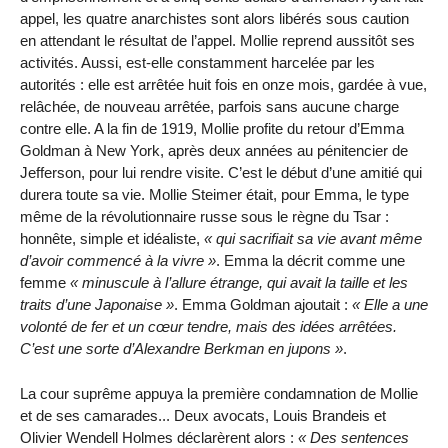
appel, les quatre anarchistes sont alors libérés sous caution
en attendant le résultat de l’appel. Mollie reprend aussitôt ses
activités. Aussi, est-elle constamment harcelée par les
autorités : elle est arrêtée huit fois en onze mois, gardée à vue,
relâchée, de nouveau arrêtée, parfois sans aucune charge
contre elle. A la fin de 1919, Mollie profite du retour d’Emma
Goldman à New York, après deux années au pénitencier de
Jefferson, pour lui rendre visite. C’est le début d’une amitié qui
durera toute sa vie. Mollie Steimer était, pour Emma, le type
même de la révolutionnaire russe sous le règne du Tsar :
honnête, simple et idéaliste,
qui sacrifiait sa vie avant même
d’avoir commencé à la vivre
. Emma la décrit comme une
femme
minuscule à l’allure étrange, qui avait la taille et les
traits d’une Japonaise
. Emma Goldman ajoutait :
Elle a une
volonté de fer et un cœur tendre, mais des idées arrêtées.
C’est une sorte d’Alexandre Berkman en jupons
.
La cour suprême appuya la première condamnation de Mollie
et de ses camarades... Deux avocats, Louis Brandeis et
Olivier Wendell Holmes déclarèrent alors :
Des sentences