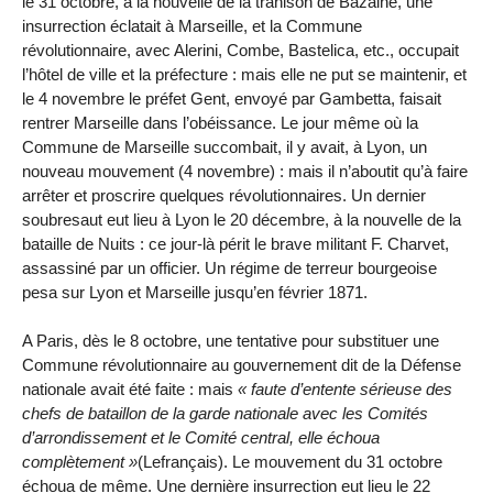
le 31 octobre, à la nouvelle de la trahison de Bazaine, une
insurrection éclatait à Marseille, et la Commune
révolutionnaire, avec Alerini, Combe, Bastelica, etc., occupait
l’hôtel de ville et la préfecture : mais elle ne put se maintenir, et
le 4 novembre le préfet Gent, envoyé par Gambetta, faisait
rentrer Marseille dans l’obéissance. Le jour même où la
Commune de Marseille succombait, il y avait, à Lyon, un
nouveau mouvement (4 novembre) : mais il n’aboutit qu’à faire
arrêter et proscrire quelques révolutionnaires. Un dernier
soubresaut eut lieu à Lyon le 20 décembre, à la nouvelle de la
bataille de Nuits : ce jour-là périt le brave militant F. Charvet,
assassiné par un officier. Un régime de terreur bourgeoise
pesa sur Lyon et Marseille jusqu’en février 1871.
A Paris, dès le 8 octobre, une tentative pour substituer une
Commune révolutionnaire au gouvernement dit de la Défense
nationale avait été faite : mais
faute d’entente sérieuse des
chefs de bataillon de la garde nationale avec les Comités
d’arrondissement et le Comité central, elle échoua
complètement
(Lefrançais). Le mouvement du 31 octobre
échoua de même. Une dernière insurrection eut lieu le 22