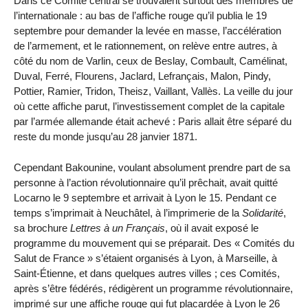
Dans ce Comité central se trouvaient surtout des membres de
l’internationale : au bas de l’affiche rouge qu’il publia le 19
septembre pour demander la levée en masse, l’accélération
de l’armement, et le rationnement, on relève entre autres, à
côté du nom de Varlin, ceux de Beslay, Combault, Camélinat,
Duval, Ferré, Flourens, Jaclard, Lefrançais, Malon, Pindy,
Pottier, Ramier, Tridon, Theisz, Vaillant, Vallès. La veille du jour
où cette affiche parut, l’investissement complet de la capitale
par l’armée allemande était achevé : Paris allait être séparé du
reste du monde jusqu’au 28 janvier 1871.
Cependant Bakounine, voulant absolument prendre part de sa
personne à l’action révolutionnaire qu’il prêchait, avait quitté
Locarno le 9 septembre et arrivait à Lyon le 15. Pendant ce
temps s’imprimait à Neuchâtel, à l’imprimerie de la
Solidarité
,
sa brochure
Lettres à un Français
, où il avait exposé le
programme du mouvement qui se préparait. Des « Comités du
Salut de France » s’étaient organisés à Lyon, à Marseille, à
Saint-Étienne, et dans quelques autres villes ; ces Comités,
après s’être fédérés, rédigèrent un programme révolutionnaire,
imprimé sur une affiche rouge qui fut placardée à Lyon le 26