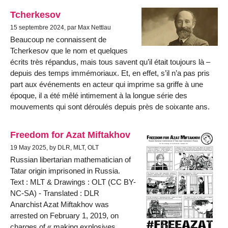
Tcherkesov
15 septembre 2024, par Max Nettlau
Beaucoup ne connaissent de
Tcherkesov que le nom et quelques
écrits très répandus, mais tous savent qu’il était toujours là –
depuis des temps immémoriaux. Et, en effet, s’il n’a pas pris
part aux événements en acteur qui imprime sa griffe à une
époque, il a été mêlé intimement à la longue série des
mouvements qui sont déroulés depuis près de soixante ans.
Freedom for Azat Miftakhov
19 May 2025, by DLR, MLT, OLT
Russian libertarian mathematician of
Tatar origin imprisoned in Russia.
Text : MLT & Drawings : OLT (CC BY-
NC-SA) - Translated : DLR
Anarchist Azat Miftakhov was
arrested on February 1, 2019, on
charges of « making explosives