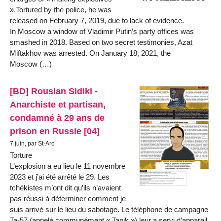
».Tortured by the police, he was
released on February 7, 2019, due to lack of evidence.
In Moscow a window of Vladimir Putin’s party offices was
smashed in 2018. Based on two secret testimonies, Azat
Miftakhov was arrested. On January 18, 2021, the
Moscow (…)
[BD] Rouslan Sidiki -
Anarchiste et partisan,
condamné à 29 ans de
prison en Russie [04]
7 juin, par St-Arc
Torture
L’explosion a eu lieu le 11 novembre
2023 et j’ai été arrêté le 29. Les
tchékistes m’ont dit qu’ils n’avaient
pas réussi à déterminer comment je
suis arrivé sur le lieu du sabotage. Le téléphone de campagne
Ta-57 (appelé communément « Tapik ») leur a servi d’appareil