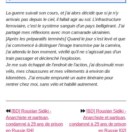
La guerre suivait son cours, et j’ai alors décidé que si je n’y
arrivais pas depuis le ciel, il fallait agir au sol. L’infrastructure
ferroviaire, c’est le système sanguin d’un pays belligérant. J’ai
partagé mes réflexions avec mon camarade ukrainien.
[Après les préparatifs terminés] Quand le jour s’est levé et que
j’ai commencé à distinguer l’image transmise par la caméra,
j’ai attendu le bon moment, vérifié qu’il ne s’agissait pas d’un
train passager et déclenché l’explosion.
Je me suis échappé de l’endroit de l’action, j’ai dissimulé mon
vélo, mes chaussures et mes vêtements à environ dix
kilomètres. J’ai ensuite emprunté un autre itinéraire pour
rentrer chez moi, sans vélo et habillé autrement.
[BD] Rouslan Sidiki -
[BD] Rouslan Sidiki -
Anarchiste et partisan,
Anarchiste et partisan,
condamné à 29 ans de prison
condamné à 29 ans de prison
en Russie [04]
en Russie [02]