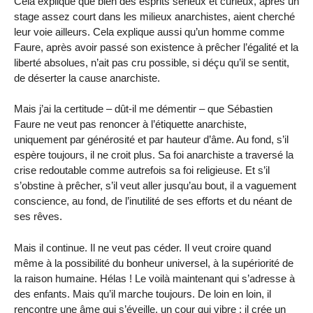
Cela explique que bien des esprits sérieux et curieux, après un
stage assez court dans les milieux anarchistes, aient cherché
leur voie ailleurs. Cela explique aussi qu’un homme comme
Faure, après avoir passé son existence à prêcher l’égalité et la
liberté absolues, n’ait pas cru possible, si déçu qu’il se sentit,
de déserter la cause anarchiste.
Mais j’ai la certitude – dût-il me démentir – que Sébastien
Faure ne veut pas renoncer à l’étiquette anarchiste,
uniquement par générosité et par hauteur d’âme. Au fond, s’il
espère toujours, il ne croit plus. Sa foi anarchiste a traversé la
crise redoutable comme autrefois sa foi religieuse. Et s’il
s’obstine à prêcher, s’il veut aller jusqu’au bout, il a vaguement
conscience, au fond, de l’inutilité de ses efforts et du néant de
ses rêves.
Mais il continue. Il ne veut pas céder. Il veut croire quand
même à la possibilité du bonheur universel, à la supériorité de
la raison humaine. Hélas ! Le voilà maintenant qui s’adresse à
des enfants. Mais qu’il marche toujours. De loin en loin, il
rencontre une âme qui s’éveille, un cour qui vibre ; il crée un