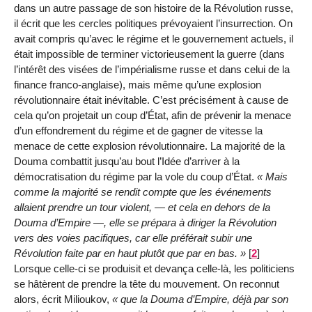
dans un autre passage de son histoire de la Révolution russe,
il écrit que les cercles politiques prévoyaient l’insurrection. On
avait compris qu’avec le régime et le gouvernement actuels, il
était impossible de terminer victorieusement la guerre (dans
l’intérêt des visées de l’impérialisme russe et dans celui de la
finance franco-anglaise), mais même qu’une explosion
révolutionnaire était inévitable. C’est précisément à cause de
cela qu’on projetait un coup d’État, afin de prévenir la menace
d’un effondrement du régime et de gagner de vitesse la
menace de cette explosion révolutionnaire. La majorité de la
Douma combattit jusqu’au bout l’Idée d’arriver à la
démocratisation du régime par la vole du coup d’État.
Mais
comme la majorité se rendit compte que les événements
allaient prendre un tour violent, — et cela en dehors de la
Douma d’Empire —, elle se prépara à diriger la Révolution
vers des voies pacifiques, car elle préférait subir une
Révolution faite par en haut plutôt que par en bas.
[
2
]
Lorsque celle-ci se produisit et devança celle-là, les politiciens
se hâtèrent de prendre la tête du mouvement. On reconnut
alors, écrit Milioukov,
que la Douma d’Empire, déjà par son