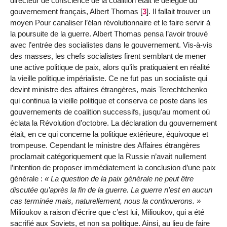
directeur de conscience de la coalition était le délégué du
gouvernement français, Albert Thomas
[
3
]
. Il fallait trouver un
moyen Pour canaliser l’élan révolutionnaire et le faire servir à
la poursuite de la guerre. Albert Thomas pensa l’avoir trouvé
avec l’entrée des socialistes dans le gouvernement. Vis-à-vis
des masses, les chefs socialistes firent semblant de mener
une active politique de paix, alors qu’ils pratiquaient en réalité
la vieille politique impérialiste. Ce ne fut pas un socialiste qui
devint ministre des affaires étrangères, mais Terechtchenko
qui continua la vieille politique et conserva ce poste dans les
gouvernements de coalition successifs, jusqu’au moment où
éclata la Révolution d’octobre. La déclaration du gouvernement
était, en ce qui concerne la politique extérieure, équivoque et
trompeuse. Cependant le ministre des Affaires étrangères
proclamait catégoriquement que la Russie n’avait nullement
l’intention de proposer immédiatement la conclusion d’une paix
générale :
La question de la paix générale ne peut être
discutée qu’après la fin de la guerre. La guerre n’est en aucun
cas terminée mais, naturellement, nous la continuerons.
Milioukov a raison d’écrire que c’est lui, Milioukov, qui a été
sacrifié aux Soviets, et non sa politique. Ainsi, au lieu de faire