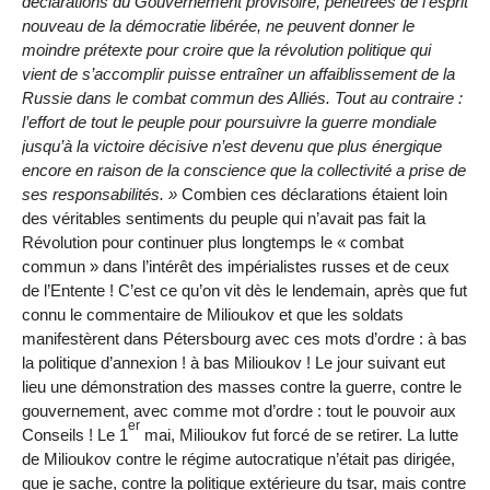
déclarations du Gouvernement provisoire, pénétrées de l’esprit
nouveau de la démocratie libérée, ne peuvent donner le
moindre prétexte pour croire que la révolution politique qui
vient de s’accomplir puisse entraîner un affaiblissement de la
Russie dans le combat commun des Alliés. Tout au contraire :
l’effort de tout le peuple pour poursuivre la guerre mondiale
jusqu’à la victoire décisive n’est devenu que plus énergique
encore en raison de la conscience que la collectivité a prise de
ses responsabilités.
Combien ces déclarations étaient loin
des véritables sentiments du peuple qui n’avait pas fait la
Révolution pour continuer plus longtemps le « combat
commun » dans l’intérêt des impérialistes russes et de ceux
de l’Entente ! C’est ce qu’on vit dès le lendemain, après que fut
connu le commentaire de Milioukov et que les soldats
manifestèrent dans Pétersbourg avec ces mots d’ordre : à bas
la politique d’annexion ! à bas Milioukov ! Le jour suivant eut
lieu une démonstration des masses contre la guerre, contre le
gouvernement, avec comme mot d’ordre : tout le pouvoir aux
er
Conseils ! Le 1
mai, Milioukov fut forcé de se retirer. La lutte
de Milioukov contre le régime autocratique n’était pas dirigée,
que je sache, contre la politique extérieure du tsar, mais contre