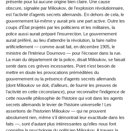
présente pour lui aucune origine bien claire. Une cause
obscure, signalée par Milioukov, de l’explosion révolutionnaire,
est l’activité d’agents secrets allemands. En dehors de cela, le
gouvernement lui-même y aurait pris une part active. Outre les
coups d’État projetés par les politiciens et les militaires, la
police aussi aurait préparé l’insurrection. Le gouvernement
aurait préféré, au lieu d’attendre la révolution, la faire naître
artificiellement — comme avait fait, en décembre 1905, le
ministre de l’Intérieur Dournovo — pour l’écraser dans la rue.
La main du département de la police, disait Milioukov, se faisait
sentir dans ces grèves incessantes. Point n’est besoin de
mettre en doute les provocations préméditées du
gouvernement ou la présence d’agents secrets allemands
(dont Milioukov se doit, d’ailleurs, de fournir les preuves de
l’activité en cette circonstance), pour reconnaître l’indigence de
cette nouvelle philosophie de l’histoire qui voit dans les agents
secrets allemands le levier de l’histoire universelle ! Les
assertions de l’historien Milioukov — qui ne prouvent
absolument rien, même s’il démontrait leur exactitude dans les
faits —, sont d’autant plus intéressantes qu’elles nous font
connaître la psychologie du politicien Milioukov. A travers la