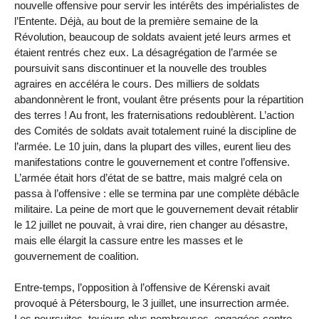
nouvelle offensive pour servir les intérêts des impérialistes de
l’Entente. Déjà, au bout de la première semaine de la
Révolution, beaucoup de soldats avaient jeté leurs armes et
étaient rentrés chez eux. La désagrégation de l’armée se
poursuivit sans discontinuer et la nouvelle des troubles
agraires en accéléra le cours. Des milliers de soldats
abandonnèrent le front, voulant être présents pour la répartition
des terres ! Au front, les fraternisations redoublèrent. L’action
des Comités de soldats avait totalement ruiné la discipline de
l’armée. Le 10 juin, dans la plupart des villes, eurent lieu des
manifestations contre le gouvernement et contre l’offensive.
L’armée était hors d’état de se battre, mais malgré cela on
passa à l’offensive : elle se termina par une complète débâcle
militaire. La peine de mort que le gouvernement devait rétablir
le 12 juillet ne pouvait, à vrai dire, rien changer au désastre,
mais elle élargit la cassure entre les masses et le
gouvernement de coalition.
Entre-temps, l’opposition à l’offensive de Kérenski avait
provoqué à Pétersbourg, le 3 juillet, une insurrection armée.
Les poursuites, toujours plus nombreuses, engagées contre