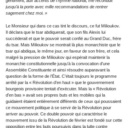
gentiment, aux accents de l’hymne national, me reconduit
jusqu’à la porte avec mille recommandations de rentrer
sagement chez moi.
Le Monsieur qui dans ce cas tint le discours, ce fut Milioukov.
Il déclara que le tsar abdiquerait, que son fils Alexis lui
succéderait et que le pouvoir serait confié au Grand Duc, frère
du tsar. Mais Milioukov se montrait là plus monarchiste que le
tsar qui abdiqua, le même jour, en faveur de son frère, et cela
malgré la pression de Milioukov qui espérait maintenir la
monarchie constitutionnelle jusqu’à la convocation d’une
Assemblée Constituante et ainsi résoudre auparavant la
question de la forme de l’État. C’était toujours le programme
arrêté par la « Révolution d’en haut » que le gouvernement
bourgeois provisoire tentait d’exécuter. Mais la « Révolution
d’en bas » avait ses propres buts et les mobiles qui la
guidaient étaient entièrement différents de ceux qui poussaient
ce mouvement politique à se servir de la Révolution pour
arriver au pouvoir. Ce double pouvoir qui caractérise le
mouvement issu de la Révolution de février est fondé sur cette
opposition entre les buts poursuivis dans la lutte contre