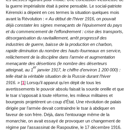
la guerre impérialiste était à peine pensable. Le social-patriote
Kérenski a dépeint en ces termes la situation quelques mois
avant la Révolution :
Au début de l’hiver 1916, on pouvait
déjà constater les signes menaçants de l’épuisement du pays
et du commencement de l’effondrement : crise des transports,
désorganisation du ravitaillement, arrêt progressif des
industries de guerre, baisse de la production en charbon,
rapide diminution du nombre des hauts-fourneaux en service,
relâchement de la discipline dans l’armée et augmentation
menaçante des désertions (le nombre des déserteurs
er
atteignait, au 1
janvier 1917, le chiffre d’environ 1 200 000) :
telle était la véritable situation de la Russie durant l’hiver
1916.
[
1
]
Lorsqu’il apparut qu’en dépit de tous les
avertissements le pouvoir absolu faisait la sourde oreille et que
le tsar s’opposait à toute réforme, les milieux militaires et
bourgeois projetèrent un coup d’État. Une révolution de palais
dirigée par l’armée devait contraindre le tsar à abdiquer en
faveur de son frère. Déjà, dans l’entourage même de la
monarchie, on avait essayé de provoquer un changement de
régime par l’assassinat de Raspoutine, le 17 décembre 1916.