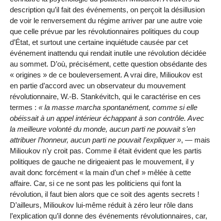
description qu’il fait des événements, on perçoit la désillusion
de voir le renversement du régime arriver par une autre voie
que celle prévue par les révolutionnaires politiques du coup
d’État, et surtout une certaine inquiétude causée par cet
événement inattendu qui rendait inutile une révolution décidée
au sommet. D’où, précisément, cette question obsédante des
« origines » de ce bouleversement. A vrai dire, Milioukov est
en partie d’accord avec un observateur du mouvement
révolutionnaire, W.-B. Stankévitch, qui le caractérise en ces
termes :
la masse marcha spontanément, comme si elle
obéissait à un appel intérieur échappant à son contrôle. Avec
la meilleure volonté du monde, aucun parti ne pouvait s’en
attribuer l’honneur, aucun parti ne pouvait l’expliquer
, — mais
Milioukov n’y croit pas. Comme il était évident que les partis
politiques de gauche ne dirigeaient pas le mouvement, il y
avait donc forcément « la main d’un chef » mêlée à cette
affaire. Car, si ce ne sont pas les politiciens qui font la
révolution, il faut bien alors que ce soit des agents secrets !
D’ailleurs, Milioukov lui-même réduit à zéro leur rôle dans
l’explication qu’il donne des événements révolutionnaires, car,