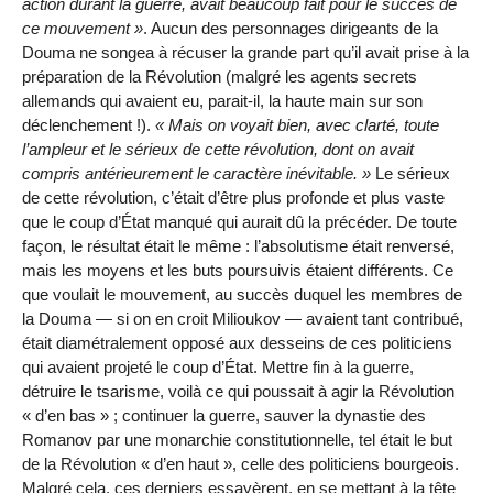
action durant la guerre, avait beaucoup fait pour le succès de
ce mouvement
. Aucun des personnages dirigeants de la
Douma ne songea à récuser la grande part qu’il avait prise à la
préparation de la Révolution (malgré les agents secrets
allemands qui avaient eu, parait-il, la haute main sur son
déclenchement !).
Mais on voyait bien, avec clarté, toute
l’ampleur et le sérieux de cette révolution, dont on avait
compris antérieurement le caractère inévitable.
Le sérieux
de cette révolution, c’était d’être plus profonde et plus vaste
que le coup d’État manqué qui aurait dû la précéder. De toute
façon, le résultat était le même : l’absolutisme était renversé,
mais les moyens et les buts poursuivis étaient différents. Ce
que voulait le mouvement, au succès duquel les membres de
la Douma — si on en croit Milioukov — avaient tant contribué,
était diamétralement opposé aux desseins de ces politiciens
qui avaient projeté le coup d’État. Mettre fin à la guerre,
détruire le tsarisme, voilà ce qui poussait à agir la Révolution
« d’en bas » ; continuer la guerre, sauver la dynastie des
Romanov par une monarchie constitutionnelle, tel était le but
de la Révolution « d’en haut », celle des politiciens bourgeois.
Malgré cela, ces derniers essayèrent, en se mettant à la tête