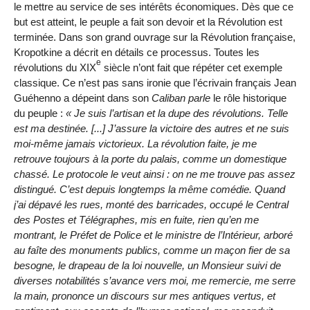
le mettre au service de ses intérêts économiques. Dès que ce
but est atteint, le peuple a fait son devoir et la Révolution est
terminée. Dans son grand ouvrage sur la Révolution française,
Kropotkine a décrit en détails ce processus. Toutes les
e
révolutions du XIX
siècle n’ont fait que répéter cet exemple
classique. Ce n’est pas sans ironie que l’écrivain français Jean
Guéhenno a dépeint dans son
Caliban parle
le rôle historique
du peuple :
Je suis l’artisan et la dupe des révolutions. Telle
est ma destinée. [...] J’assure la victoire des autres et ne suis
moi-même jamais victorieux. La révolution faite, je me
retrouve toujours à la porte du palais, comme un domestique
chassé. Le protocole le veut ainsi : on ne me trouve pas assez
distingué. C’est depuis longtemps la même comédie. Quand
j’ai dépavé les rues, monté des barricades, occupé le Central
des Postes et Télégraphes, mis en fuite, rien qu’en me
montrant, le Préfet de Police et le ministre de l’Intérieur, arboré
au faîte des monuments publics, comme un maçon fier de sa
besogne, le drapeau de la loi nouvelle, un Monsieur suivi de
diverses notabilités s’avance vers moi, me remercie, me serre
la main, prononce un discours sur mes antiques vertus, et