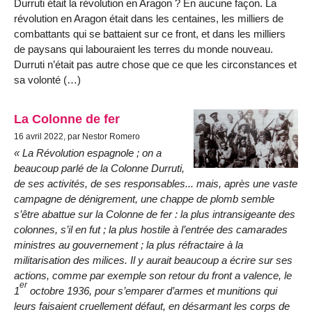
Durruti était la révolution en Aragon ? En aucune façon. La
révolution en Aragon était dans les centaines, les milliers de
combattants qui se battaient sur ce front, et dans les milliers
de paysans qui labouraient les terres du monde nouveau.
Durruti n’était pas autre chose que ce que les circonstances et
sa volonté (…)
La Colonne de fer
16 avril 2022, par Nestor Romero
« La Révolution espagnole ; on a
beaucoup parlé de la Colonne Durruti,
de ses activités, de ses responsables... mais, après une vaste
campagne de dénigrement, une chappe de plomb semble
s’être abattue sur la Colonne de fer : la plus intransigeante des
colonnes, s’il en fut ; la plus hostile à l’entrée des camarades
ministres au gouvernement ; la plus réfractaire à la
militarisation des milices. Il y aurait beaucoup a écrire sur ses
actions, comme par exemple son retour du front a valence, le
er
1
octobre 1936, pour s’emparer d’armes et munitions qui
leurs faisaient cruellement défaut, en désarmant les corps de