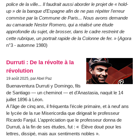
police de la ville... Il faudrait aussi aborder le projet de « hold-
up » de la banque d’Espagne afin de ne pas répéter l’erreur
commise par la Commune de Paris... Nous avons demande
au camarade Nestor Romero, qui a réalisé une étude
approfondie du sujet, de brosser, dans le cadre restreint de
cette rubrique, un portrait rapide de la Colonne de fer. »
(
Agora
n°3 - automne 1980)
Durruti : De la révolte à la
révolution
19 août 2025, par Abel Paz
Buenaventura Durruti y Domingo, fils
de Santiago — un cheminot — et d’Anastasia, naquit le 14
juillet 1896 à Léon.
A l’âge de cinq ans, il fréquenta l’école primaire, et à neuf ans
le lycée de la rue Misericordia que dirigeait le professeur
Ricardo Fanjul. L’appréciation que le professeur donna de
Durruti, à la fin de ses études, fut :
Élève doué pour les
lettres, dissipé, mais aux sentiments nobles
.