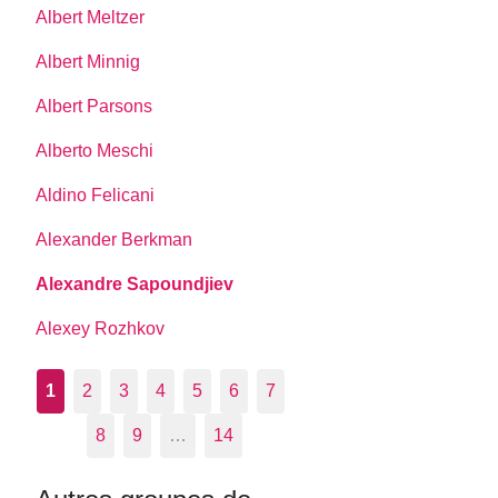
Albert Meltzer
Albert Minnig
Albert Parsons
Alberto Meschi
Aldino Felicani
Alexander Berkman
Alexandre Sapoundjiev
Alexey Rozhkov
1
2
3
4
5
6
7
8
9
…
14