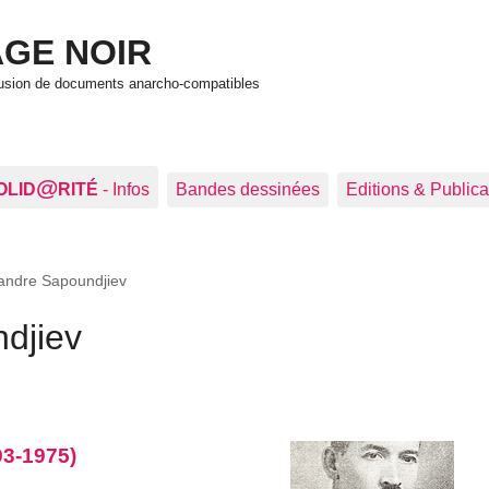
GE NOIR
ffusion de documents anarcho-compatibles
@
OLID
RITÉ
- Infos
Bandes dessinées
Editions & Publica
andre Sapoundjiev
djiev
93-1975)