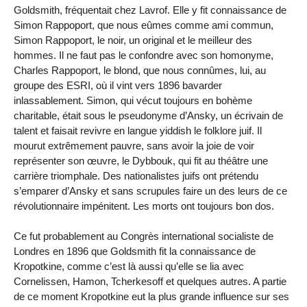
Goldsmith, fréquentait chez Lavrof. Elle y fit connaissance de
Simon Rappoport, que nous eûmes comme ami commun,
Simon Rappoport, le noir, un original et le meilleur des
hommes. Il ne faut pas le confondre avec son homonyme,
Charles Rappoport, le blond, que nous connûmes, lui, au
groupe des ESRI, où il vint vers 1896 bavarder
inlassablement. Simon, qui vécut toujours en bohème
charitable, était sous le pseudonyme d’Ansky, un écrivain de
talent et faisait revivre en langue yiddish le folklore juif. Il
mourut extrêmement pauvre, sans avoir la joie de voir
représenter son œuvre, le Dybbouk, qui fit au théâtre une
carrière triomphale. Des nationalistes juifs ont prétendu
s’emparer d’Ansky et sans scrupules faire un des leurs de ce
révolutionnaire impénitent. Les morts ont toujours bon dos.
Ce fut probablement au Congrès international socialiste de
Londres en 1896 que Goldsmith fit la connaissance de
Kropotkine, comme c’est là aussi qu’elle se lia avec
Cornelissen, Hamon, Tcherkesoff et quelques autres. A partie
de ce moment Kropotkine eut la plus grande influence sur ses