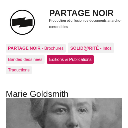
PARTAGE NOIR
Production et diffusion de documents anarcho-
compatibles
@
PARTAGE NOIR
- Brochures
SOLID
RITÉ
- Infos
Bandes dessinées
Editions & Publications
Traductions
Marie Goldsmith