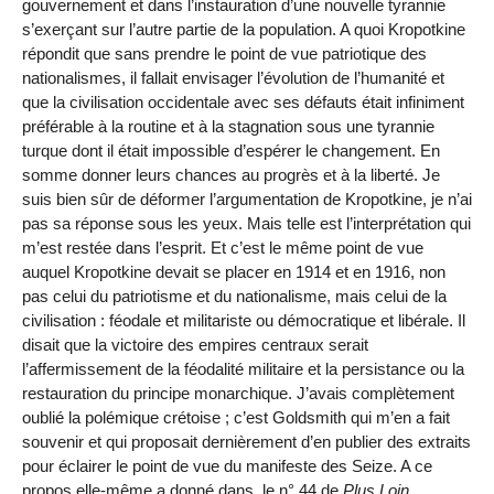
gouvernement et dans l’instauration d’une nouvelle tyrannie
s’exerçant sur l’autre partie de la population. A quoi Kropotkine
répondit que sans prendre le point de vue patriotique des
nationalismes, il fallait envisager l’évolution de l’humanité et
que la civilisation occidentale avec ses défauts était infiniment
préférable à la routine et à la stagnation sous une tyrannie
turque dont il était impossible d’espérer le changement. En
somme donner leurs chances au progrès et à la liberté. Je
suis bien sûr de déformer l’argumentation de Kropotkine, je n’ai
pas sa réponse sous les yeux. Mais telle est l’interprétation qui
m’est restée dans l’esprit. Et c’est le même point de vue
auquel Kropotkine devait se placer en 1914 et en 1916, non
pas celui du patriotisme et du nationalisme, mais celui de la
civilisation : féodale et militariste ou démocratique et libérale. Il
disait que la victoire des empires centraux serait
l’affermissement de la féodalité militaire et la persistance ou la
restauration du principe monarchique. J’avais complètement
oublié la polémique crétoise ; c’est Goldsmith qui m’en a fait
souvenir et qui proposait dernièrement d’en publier des extraits
pour éclairer le point de vue du manifeste des Seize. A ce
propos elle-même a donné dans, le n° 44 de
Plus Loin