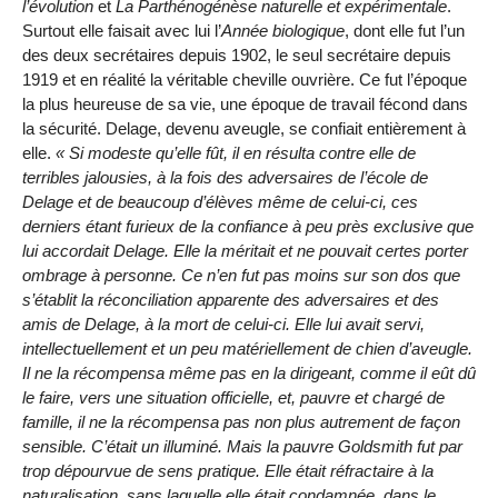
l’évolution
et
La Parthénogénèse naturelle et expérimentale
.
Surtout elle faisait avec lui l’
Année biologique
, dont elle fut l’un
des deux secrétaires depuis 1902, le seul secrétaire depuis
1919 et en réalité la véritable cheville ouvrière. Ce fut l’époque
la plus heureuse de sa vie, une époque de travail fécond dans
la sécurité. Delage, devenu aveugle, se confiait entièrement à
elle.
Si modeste qu’elle fût, il en résulta contre elle de
terribles jalousies, à la fois des adversaires de l’école de
Delage et de beaucoup d’élèves même de celui-ci, ces
derniers étant furieux de la confiance à peu près exclusive que
lui accordait Delage. Elle la méritait et ne pouvait certes porter
ombrage à personne. Ce n’en fut pas moins sur son dos que
s’établit la réconciliation apparente des adversaires et des
amis de Delage, à la mort de celui-ci. Elle lui avait servi,
intellectuellement et un peu matériellement de chien d’aveugle.
Il ne la récompensa même pas en la dirigeant, comme il eût dû
le faire, vers une situation officielle, et, pauvre et chargé de
famille, il ne la récompensa pas non plus autrement de façon
sensible. C’était un illuminé. Mais la pauvre Goldsmith fut par
trop dépourvue de sens pratique. Elle était réfractaire à la
naturalisation, sans laquelle elle était condamnée, dans le