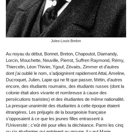
Jules-Louis Breton
Au noyau du début, Bonnet, Breton, Chapoutot, Diamandy,
Lorcin, Mouchette, Neuville, Pierrot, Suffren Raymond, Rémy,
Thiercelin, Léon Thivier, Ygouf, Zévaès, Zimmer et d’autres
dont j’ai oublié le nom, s’adjoignirent rapidement Attal, Ameline,
Ducroquet, Julien, Lapie qui ne fit que passer, Métin, d’autres
encore, des étudiants roumains, des étudiants russes (dont la
colonie était alors vivante et nombreuse à cause des
persécutions tsaristes) et des étudiantes de même nationalité.
La presque unanimité des étudiantes à cette époque étaient
étrangères. Les préjugés de la bourgeoisie française
s’opposaient à ce que les jeunes filles entrassent à
l’Université ; c’eût été pour elles la déchéance. Parmi les cinq
ou six étudiantes qui entrèrent au groupe, il y eut Marie