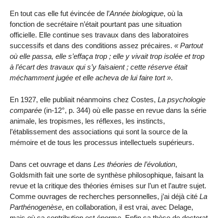
En tout cas elle fut évincée de l’
Année biologique
, où la
fonction de secrétaire n’était pourtant pas une situation
officielle. Elle continue ses travaux dans des laboratoires
successifs et dans des conditions assez précaires.
Partout
où elle passa, elle s’effaça trop ; elle y vivait trop isolée et trop
à l’écart des travaux qui s’y faisaient ; cette réserve était
méchamment jugée et elle acheva de lui faire tort
.
En 1927, elle publiait néanmoins chez Costes,
La psychologie
comparée
(in-12°, p. 344) où elle passe en revue dans la série
animale, les tropismes, les réflexes, les instincts,
l’établissement des associations qui sont la source de la
mémoire et de tous les processus intellectuels supérieurs.
Dans cet ouvrage et dans
Les théories de l’évolution
,
Goldsmith fait une sorte de synthèse philosophique, faisant la
revue et la critique des théories émises sur l’un et l’autre sujet.
Comme ouvrages de recherches personnelles, j’ai déjà cité
La
Parthénogenèse
, en collaboration, il est vrai, avec Delage,
mais où sa contribution est énorme. Enfin sa thèse de doctorat