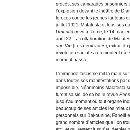
procès, ses camarades prisonniers et l
l’explosion devant le théâtre de Di
féroces contre les jeunes fauteurs de
juillet 1921, Malatesta et tous ses ca
Umanità nova
à Rome, le 14 mai, en 
août 22. La collaboration de Malates
due Vie
(Les deux voies), extrait du
révolution sociale à un moulent où e
moment passa...
L’immonde fascisme mit la main sur 
dans toutes ses manifestations par 
impossible. Néanmoins Malatesta su
furent saisis, de sa belle revue
Pens
jusqu’au moment où tout organe indé
beaucoup de ses articles les mieux r
personnels sur Bakounine, Fanelli et 
grand nombre d’articles que l’on tro
etc., et qui restent jusqu’au dernie