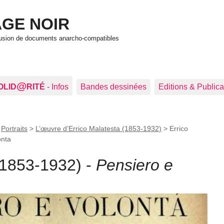
GE NOIR
ffusion de documents anarcho-compatibles
@
OLID
RITÉ
- Infos
Bandes dessinées
Editions & Publica
>
Portraits
>
L’œuvre d’Errico Malatesta (1853-1932)
>
Errico
onta
(1853-1932) -
Pensiero e