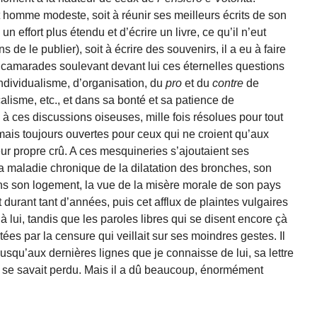
 homme modeste, soit à réunir ses meilleurs écrits de son
un effort plus étendu et d’écrire un livre, ce qu’il n’eut
s de le publier), soit à écrire des souvenirs, il a eu à faire
camarades soulevant devant lui ces éternelles questions
ndividualisme, d’organisation, du
pro
et du
contre
de
icalisme, etc., et dans sa bonté et sa patience de
é à ces discussions oiseuses, mille fois résolues pour tout
is toujours ouvertes pour ceux qui ne croient qu’aux
leur propre crû. A ces mesquineries s’ajoutaient ses
a maladie chronique de la dilatation des bronches, son
ans son logement, la vue de la misère morale de son pays
t durant tant d’années, puis cet afflux de plaintes vulgaires
à lui, tandis que les paroles libres qui se disent encore çà
ées par la censure qui veillait sur ses moindres gestes. Il
squ’aux dernières lignes que je connaisse de lui, sa lettre
il se savait perdu. Mais il a dû beaucoup, énormément