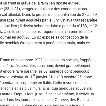
ui firent la grève de la faim ; en riposte eut lieu
ane (23-III-21), vengée depuis par des condamnations
 cet attentat. Dans le procès qui eut enfin lieu du 27 au 29
marades furent acquittés par le jury. On avait fait reparaître
quotidien ; il devint hebdomadaire à partir du n°183, le 12
ta à cette série fut moins fréquente qu’à la première.
Le
 journal en août 20 (15 p.) expose sa conception de la
lle semblait être vraiment à portée de la main, mais ce
Rome en novembre 1922, et l’agitation sociale, frappée
des férocités bestiales sans nom, devint graduellement
t encore faire paraître les 57 numéros dont beaucoup
er
iero e Volonta
, du 1
janvier 21 au 10 octobre 26, donc
pendant fut supprimé en Italie. Cette revue contient
éfléchis et les plus mûrs, ainsi que quelques souvenirs
autres. Depuis lors, jusqu’à cet hiver même, il écrivit un
uve dans les journaux italiens de Genève, des États-Unis,
r moment à la hauteur de ceux de
Pensiero e Votonta
.