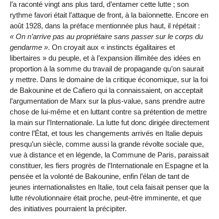
l’a raconté vingt ans plus tard, d’entamer cette lutte ; son
rythme favori était l’attaque de front, à la baïonnette. Encore en
août 1928, dans la préface mentionnée plus haut, il répétait :
On n’arrive pas au propriétaire sans passer sur le corps du
gendarme
. On croyait aux « instincts égalitaires et
libertaires » du peuple, et à l’expansion illimitée des idées en
proportion à la somme du travail de propagande qu’on saurait
y mettre. Dans le domaine de la critique économique, sur la foi
de Bakounine et de Cafiero qui la connaissaient, on acceptait
l’argumentation de Marx sur la plus-value, sans prendre autre
chose de lui-même et en luttant contre sa prétention de mettre
la main sur l’Internationale. La lutte fut donc dirigée directement
contre l’État, et tous les changements arrivés en Italie depuis
presqu’un siècle, comme aussi la grande révolte sociale que,
vue à distance et en légende, la Commune de Paris, paraissait
constituer, les fiers progrès de l’Internationale en Espagne et la
pensée et la volonté de Bakounine, enfin l’élan de tant de
jeunes internationalistes en Italie, tout cela faisait penser que la
lutte révolutionnaire était proche, peut-être imminente, et que
des initiatives pourraient la précipiter.