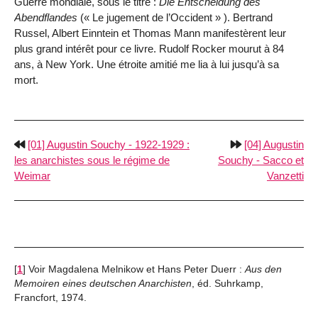
Guerre mondiale, sous le titre :
Die Entscheidung des
Abendflandes
(« Le jugement de l’Occident » ). Bertrand
Russel, Albert Einntein et Thomas Mann manifestèrent leur
plus grand intérêt pour ce livre. Rudolf Rocker mourut à 84
ans, à New York. Une étroite amitié me lia à lui jusqu’à sa
mort.
[01] Augustin Souchy - 1922-1929 :
[04] Augustin
les anarchistes sous le régime de
Souchy - Sacco et
Weimar
Vanzetti
[
1
]
Voir Magdalena Melnikow et Hans Peter Duerr :
Aus den
Memoiren eines deutschen Anarchisten
, éd. Suhrkamp,
Francfort, 1974.