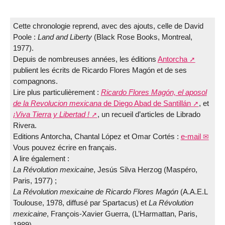
Cette chronologie reprend, avec des ajouts, celle de David
Poole :
Land and Liberty
(Black Rose Books, Montreal,
1977).
Depuis de nombreuses années, les éditions
Antorcha
publient les écrits de Ricardo Flores Magón et de ses
compagnons.
Lire plus particulièrement :
Ricardo Flores Magón, el aposol
de la Revolucion mexicana
de Diego Abad de Santillán
, et
¡Viva Tierra y Libertad !
, un recueil d’articles de Librado
Rivera.
Editions Antorcha, Chantal López et Omar Cortés :
e-mail
Vous pouvez écrire en français.
A lire également :
La Révolution mexicaine
, Jesús Silva Herzog (Maspéro,
Paris, 1977) ;
La Révolution mexicaine de Ricardo Flores Magón
(A.A.E.L
Toulouse, 1978, diffusé par Spartacus) et
La Révolution
mexicaine
, François-Xavier Guerra, (L’Harmattan, Paris,
1989).