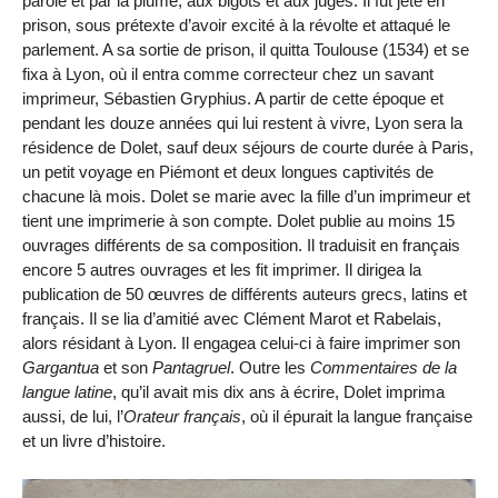
parole et par la plume, aux bigots et aux juges. Il fut jeté en
prison, sous prétexte d’avoir excité à la révolte et attaqué le
parlement. A sa sortie de prison, il quitta Toulouse (1534) et se
fixa à Lyon, où il entra comme correcteur chez un savant
imprimeur, Sébastien Gryphius. A partir de cette époque et
pendant les douze années qui lui restent à vivre, Lyon sera la
résidence de Dolet, sauf deux séjours de courte durée à Paris,
un petit voyage en Piémont et deux longues captivités de
chacune là mois. Dolet se marie avec la fille d’un imprimeur et
tient une imprimerie à son compte. Dolet publie au moins 15
ouvrages différents de sa composition. Il traduisit en français
encore 5 autres ouvrages et les fit imprimer. Il dirigea la
publication de 50 œuvres de différents auteurs grecs, latins et
français. Il se lia d’amitié avec Clément Marot et Rabelais,
alors résidant à Lyon. Il engagea celui-ci à faire imprimer son
Gargantua
et son
Pantagruel
. Outre les
Commentaires de la
langue latine
, qu’il avait mis dix ans à écrire, Dolet imprima
aussi, de lui, l’
Orateur français
, où il épurait la langue française
et un livre d’histoire.