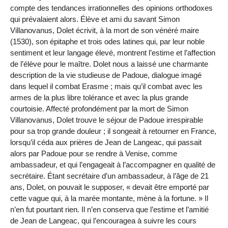
compte des tendances irrationnelles des opinions orthodoxes
qui prévalaient alors. Élève et ami du savant Simon
Villanovanus, Dolet écrivit, à la mort de son vénéré maire
(1530), son épitaphe et trois odes latines qui, par leur noble
sentiment et leur langage élevé, montrent l’estime et l’affection
de l’élève pour le maître. Dolet nous a laissé une charmante
description de la vie studieuse de Padoue, dialogue imagé
dans lequel il combat Erasme ; mais qu’il combat avec les
armes de la plus libre tolérance et avec la plus grande
courtoisie. Affecté profondément par la mort de Simon
Villanovanus, Dolet trouve le séjour de Padoue irrespirable
pour sa trop grande douleur ; il songeait à retourner en France,
lorsqu’il céda aux prières de Jean de Langeac, qui passait
alors par Padoue pour se rendre à Venise, comme
ambassadeur, et qui l’engageait à l’accompagner en qualité de
secrétaire. Étant secrétaire d’un ambassadeur, à l’âge de 21
ans, Dolet, on pouvait le supposer, « devait être emporté par
cette vague qui, à la marée montante, mène à la fortune. » Il
n’en fut pourtant rien. Il n’en conserva que l’estime et l’amitié
de Jean de Langeac, qui l’encouragea à suivre les cours