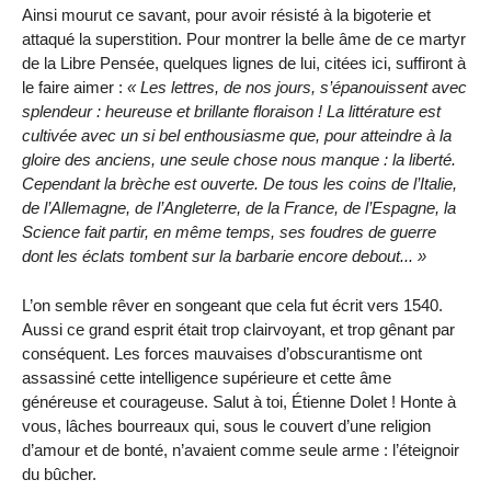
Ainsi mourut ce savant, pour avoir résisté à la bigoterie et
attaqué la superstition. Pour montrer la belle âme de ce martyr
de la Libre Pensée, quelques lignes de lui, citées ici, suffiront à
le faire aimer :
Les lettres, de nos jours, s’épanouissent avec
splendeur : heureuse et brillante floraison ! La littérature est
cultivée avec un si bel enthousiasme que, pour atteindre à la
gloire des anciens, une seule chose nous manque : la liberté.
Cependant la brèche est ouverte. De tous les coins de l’Italie,
de l’Allemagne, de l’Angleterre, de la France, de l’Espagne, la
Science fait partir, en même temps, ses foudres de guerre
dont les éclats tombent sur la barbarie encore debout...
L’on semble rêver en songeant que cela fut écrit vers 1540.
Aussi ce grand esprit était trop clairvoyant, et trop gênant par
conséquent. Les forces mauvaises d’obscurantisme ont
assassiné cette intelligence supérieure et cette âme
généreuse et courageuse. Salut à toi, Étienne Dolet ! Honte à
vous, lâches bourreaux qui, sous le couvert d’une religion
d’amour et de bonté, n’avaient comme seule arme : l’éteignoir
du bûcher.