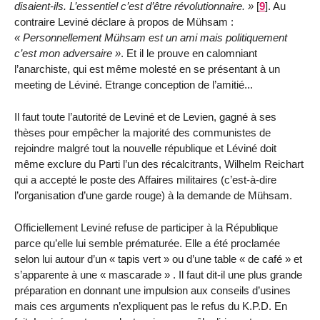
disaient-ils. L’essentiel c’est d’être révolutionnaire.
[
9
]
. Au
contraire Leviné déclare à propos de Mühsam :
Personnellement Mühsam est un ami mais politiquement
c’est mon adversaire
. Et il le prouve en calomniant
l’anarchiste, qui est même molesté en se présentant à un
meeting de Léviné. Etrange conception de l’amitié...
Il faut toute l’autorité de Leviné et de Levien, gagné à ses
thèses pour empêcher la majorité des communistes de
rejoindre malgré tout la nouvelle république et Léviné doit
même exclure du Parti l’un des récalcitrants, Wilhelm Reichart
qui a accepté le poste des Affaires militaires (c’est-à-dire
l’organisation d’une garde rouge) à la demande de Mühsam.
Officiellement Leviné refuse de participer à la République
parce qu’elle lui semble prématurée. Elle a été proclamée
selon lui autour d’un « tapis vert » ou d’une table « de café » et
s’apparente à une « mascarade » . Il faut dit-il une plus grande
préparation en donnant une impulsion aux conseils d’usines
mais ces arguments n’expliquent pas le refus du K.P.D. En