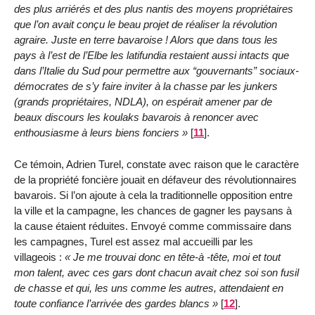
des plus arriérés et des plus nantis des moyens propriétaires
que l’on avait conçu le beau projet de réaliser la révolution
agraire. Juste en terre bavaroise ! Alors que dans tous les
pays à l’est de l’Elbe les latifundia restaient aussi intacts que
dans l’Italie du Sud pour permettre aux
gouvernants
sociaux-
démocrates de s’y faire inviter à la chasse par les junkers
(grands propriétaires, NDLA), on espérait amener par de
beaux discours les koulaks bavarois à renoncer avec
enthousiasme à leurs biens fonciers
[
11
]
.
Ce témoin, Adrien Turel, constate avec raison que le caractère
de la propriété foncière jouait en défaveur des révolutionnaires
bavarois. Si l’on ajoute à cela la traditionnelle opposition entre
la ville et la campagne, les chances de gagner les paysans à
la cause étaient réduites. Envoyé comme commissaire dans
les campagnes, Turel est assez mal accueilli par les
villageois :
Je me trouvai donc en tête-à -tête, moi et tout
mon talent, avec ces gars dont chacun avait chez soi son fusil
de chasse et qui, les uns comme les autres, attendaient en
toute confiance l’arrivée des gardes blancs
[
12
]
.