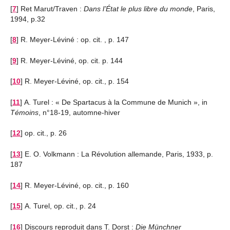
[
7
]
Ret Marut/Traven :
Dans l’État le plus libre du monde
, Paris,
1994, p.32
[
8
]
R. Meyer-Léviné : op. cit. , p. 147
[
9
]
R. Meyer-Léviné, op. cit. p. 144
[
10
]
R. Meyer-Léviné, op. cit., p. 154
[
11
]
A. Turel : « De Spartacus à la Commune de Munich », in
Témoins
, n°18-19, automne-hiver
[
12
]
op. cit., p. 26
[
13
]
E. O. Volkmann : La Révolution allemande, Paris, 1933, p.
187
[
14
]
R. Meyer-Léviné, op. cit., p. 160
[
15
]
A. Turel, op. cit., p. 24
[
16
]
Discours reproduit dans T. Dorst :
Die Münchner