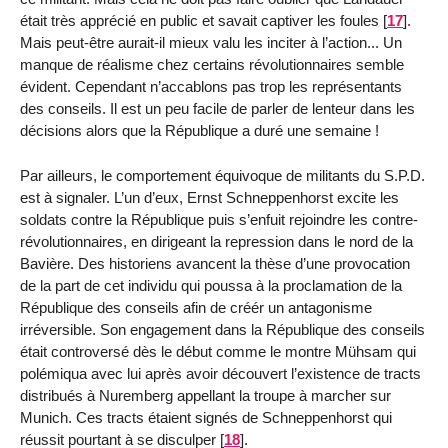
était très apprécié en public et savait captiver les foules
[
17
]
.
Mais peut-être aurait-il mieux valu les inciter à l’action... Un
manque de réalisme chez certains révolutionnaires semble
évident. Cependant n’accablons pas trop les représentants
des conseils. Il est un peu facile de parler de lenteur dans les
décisions alors que la République a duré une semaine !
Par ailleurs, le comportement équivoque de militants du S.P.D.
est à signaler. L’un d’eux, Ernst Schneppenhorst excite les
soldats contre la République puis s’enfuit rejoindre les contre-
révolutionnaires, en dirigeant la repression dans le nord de la
Bavière. Des historiens avancent la thèse d’une provocation
de la part de cet individu qui poussa à la proclamation de la
République des conseils afin de créér un antagonisme
irréversible. Son engagement dans la République des conseils
était controversé dès le début comme le montre Mühsam qui
polémiqua avec lui après avoir découvert l’existence de tracts
distribués à Nuremberg appellant la troupe à marcher sur
Munich. Ces tracts étaient signés de Schneppenhorst qui
réussit pourtant à se disculper
[
18
]
.