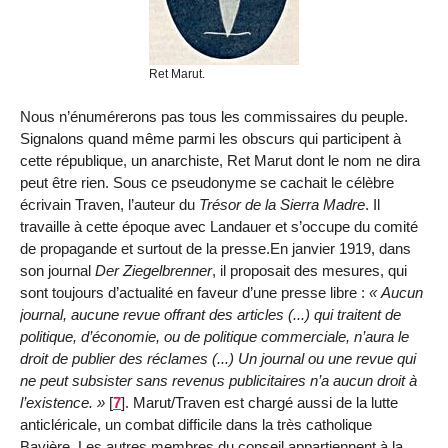
Ret Marut.
Nous n’énumérerons pas tous les commissaires du peuple.
Signalons quand même parmi les obscurs qui participent à
cette république, un anarchiste, Ret Marut dont le nom ne dira
peut être rien. Sous ce pseudonyme se cachait le célèbre
écrivain Traven, l’auteur du
Trésor de la Sierra Madre
. Il
travaille à cette époque avec Landauer et s’occupe du comité
de propagande et surtout de la presse.En janvier 1919, dans
son journal
Der Ziegelbrenner
, il proposait des mesures, qui
sont toujours d’actualité en faveur d’une presse libre :
Aucun
journal, aucune revue offrant des articles (...) qui traitent de
politique, d’économie, ou de politique commerciale, n’aura le
droit de publier des réclames (...) Un journal ou une revue qui
ne peut subsister sans revenus publicitaires n’a aucun droit à
l’existence.
[
7
]
. Marut/Traven est chargé aussi de la lutte
anticléricale, un combat difficile dans la très catholique
Bavière. Les autres membres du conseil appartiennent à la