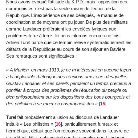
Nous avons évoqué l’attitude du K.P.D. mais l’opposition des
communistes n’est pas la seule raison de l’échec de la
République. L’inexpérience de ses délégués, le manque de
coordination et de moyens ont pu jouer. De plus des militants
comme Landauer préféraient les envolées lyriques aux
problèmes terre à terre. Ici nous citerons encore une fois
Adrien Turel parce que ce témoin relève systématiquement les
défauts de la République au cours de son séjour en Bavière.
Ses remarques sont significatives :
A Munich, en mars 1919, je ne m’intéressai en aucune façon
à la déplorable rhétorique des réunions aux cours desquelles
Gustav Landauer et ses pareils perdaient un temps précieux à
pontifier à propos des problèmes de l’éducation du peuple ou
bien philosophaient sur les dispositions des bons bourgeois et
des philistins à se muer en cosmopacifistes
[
15
]
.
Turel fait probablement allusion au discours de Landauer
intitulé « Les philistins »
[
16
]
, particulièrement fumeux et
hermétique, défaut que l’on retrouve souvent dans l’œuvre de
ce militant. Mais cela ne doit pas faire oublier que Landauer