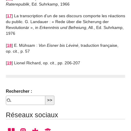
Raterepublik
, Ed. Suhrkamp, 1966
[
17
]
La transcription d’un de ses discours comporte les réactions
du public. G. Landauer : « Rede über die Sicherung der
Revolutionär », in
Erkenntnis und Befreiung
, All., Ed. Suhrkamp,
1976
[
18
]
E. Mühsam :
Von Eisner bis Léviné
, traduction française,
op. cit., p. 57
[
19
]
Lionel Richard, op. cit., pp. 206-207
Rechercher :
Réseaux sociaux