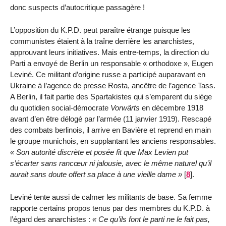
donc suspects d’autocritique passagère !
L’opposition du K.P.D. peut paraître étrange puisque les
communistes étaient à la traîne derrière les anarchistes,
approuvant leurs initiatives. Mais entre-temps, la direction du
Parti a envoyé de Berlin un responsable « orthodoxe », Eugen
Leviné. Ce militant d’origine russe a participé auparavant en
Ukraine à l’agence de presse Rosta, ancêtre de l’agence Tass.
A Berlin, il fait partie des Spartakistes qui s’emparent du siège
du quotidien social-démocrate
Vorwärts
en décembre 1918
avant d’en être délogé par l’armée (11 janvier 1919). Rescapé
des combats berlinois, il arrive en Bavière et reprend en main
le groupe munichois, en supplantant les anciens responsables.
Son autorité discrète et posée fit que Max Levien put
s’écarter sans rancœur ni jalousie, avec le même naturel qu’il
aurait sans doute offert sa place à une vieille dame
[
8
]
.
Leviné tente aussi de calmer les militants de base. Sa femme
rapporte certains propos tenus par des membres du K.P.D. à
l’égard des anarchistes :
Ce qu’ils font le parti ne le fait pas,