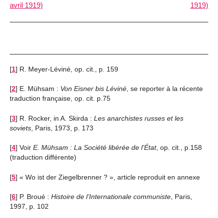
avril 1919)
1919)
[
1
]
R. Meyer-Léviné, op. cit., p. 159
[
2
]
E. Mühsam :
Von Eisner bis Léviné
, se reporter à la récente
traduction française, op. cit. p.75
[
3
]
R. Rocker, in A. Skirda :
Les anarchistes russes et les
soviets
, Paris, 1973, p. 173
[
4
]
Voir
E. Mühsam : La Société libérée de l’État
, op. cit., p.158
(traduction différente)
[
5
]
« Wo ist der Ziegelbrenner ? », article reproduit en annexe
[
6
]
P. Broué :
Histoire de l’Internationale communiste
, Paris,
1997, p. 102