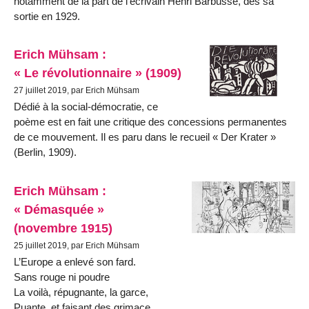
notamment de la part de l’écrivain Henri Barbusse, dès sa
sortie en 1929.
Erich Mühsam :
« Le révolutionnaire » (1909)
27 juillet 2019, par Erich Mühsam
Dédié à la social-démocratie, ce
poème est en fait une critique des concessions permanentes
de ce mouvement. Il es paru dans le recueil « Der Krater »
(Berlin, 1909).
Erich Mühsam :
« Démasquée »
(novembre 1915)
25 juillet 2019, par Erich Mühsam
L’Europe a enlevé son fard.
Sans rouge ni poudre
La voilà, répugnante, la garce,
Puante, et faisant des grimace.