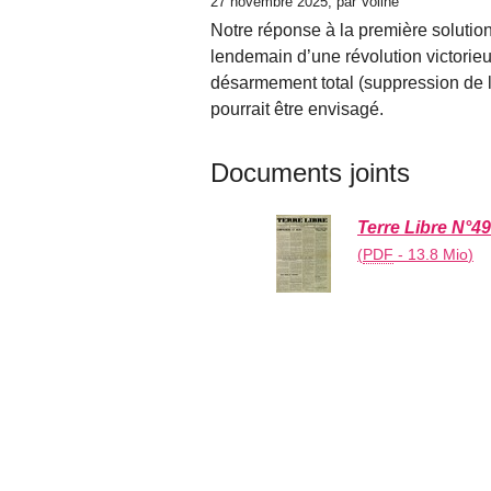
27 novembre 2025, par Voline
Notre réponse à la première solution
lendemain d’une révolution victorieus
désarmement total (suppression de l
pourrait être envisagé.
Documents joints
Terre Libre N°49
(
PDF
-
13.8 Mio
)