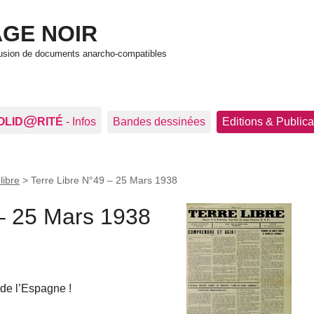
GE NOIR
ffusion de documents anarcho-compatibles
@
OLID
RITÉ
- Infos
Bandes dessinées
Editions & Publica
libre
>
Terre Libre N°49 – 25 Mars 1938
 25 Mars 1938
de l’Espagne !