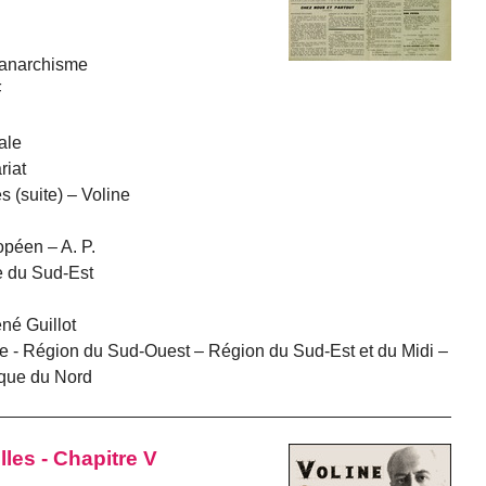
’anarchisme
F
ale
riat
s (suite) – Voline
péen – A. P.
e du Sud-Est
né Guillot
ne - Région du Sud-Ouest – Région du Sud-Est et du Midi –
ique du Nord
lles - Chapitre V