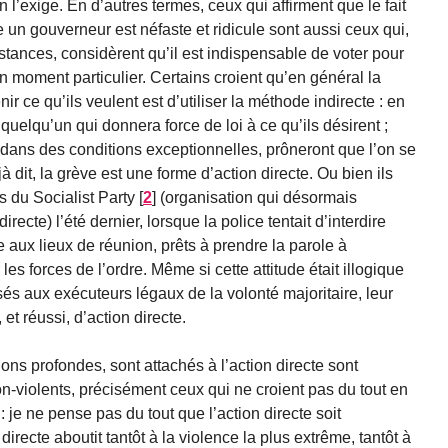
l’exige. En d’autres termes, ceux qui affirment que le fait
re un gouverneur est néfaste et ridicule sont aussi ceux qui,
stances, considèrent qu’il est indispensable de voter pour
n moment particulier. Certains croient qu’en général la
ir ce qu’ils veulent est d’utiliser la méthode indirecte : en
 quelqu’un qui donnera force de loi à ce qu’ils désirent ;
 dans des conditions exceptionnelles, prôneront que l’on se
à dit, la grève est une forme d’action directe. Ou bien ils
rs du Socialist Party
[
2
]
(organisation qui désormais
ecte) l’été dernier, lorsque la police tentait d’interdire
ce aux lieux de réunion, prêts à prendre la parole à
r les forces de l’ordre. Même si cette attitude était illogique
sés aux exécuteurs légaux de la volonté majoritaire, leur
 et réussi, d’action directe.
ons profondes, sont attachés à l’action directe sont
violents, précisément ceux qui ne croient pas du tout en
 je ne pense pas du tout que l’action directe soit
recte aboutit tantôt à la violence la plus extrême, tantôt à