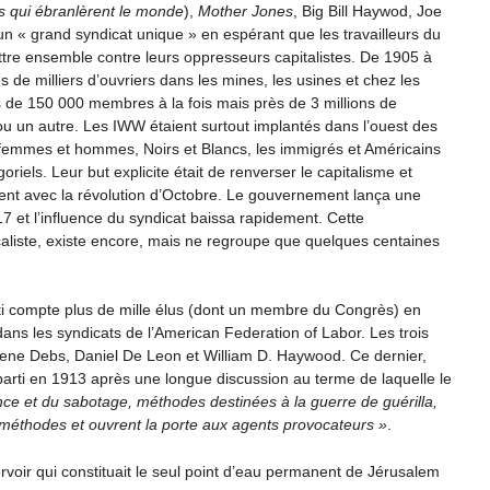
rs qui ébranlèrent le monde
),
Mother Jones
, Big Bill Haywod, Joe
 d’un « grand syndicat unique » en espérant que les travailleurs du
ttre ensemble contre leurs oppresseurs capitalistes. De 1905 à
de milliers d’ouvriers dans les mines, les usines et chez les
s de 150 000 membres à la fois mais près de 3 millions de
 un autre. Les IWW étaient surtout implantés dans l’ouest des
 femmes et hommes, Noirs et Blancs, les immigrés et Américains
riels. Leur but explicite était de renverser le capitalisme et
t avec la révolution d’Octobre. Le gouvernement lança une
7 et l’influence du syndicat baissa rapidement. Cette
caliste, existe encore, mais ne regroupe que quelques centaines
arti compte plus de mille élus (dont un membre du Congrès) en
dans les syndicats de l’American Federation of Labor. Les trois
ugene Debs, Daniel De Leon et William D. Haywood. Ce dernier,
u parti en 1913 après une longue discussion au terme de laquelle le
olence et du sabotage, méthodes destinées à la guerre de guérilla,
 méthodes et ouvrent la porte aux agents provocateurs
.
ervoir qui constituait le seul point d’eau permanent de Jérusalem