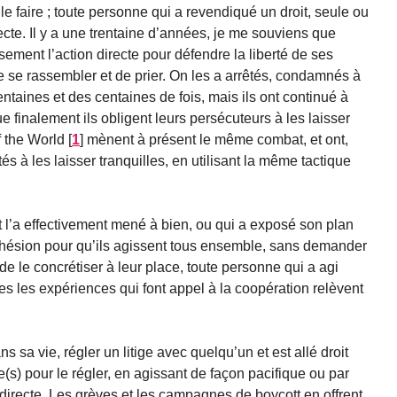
e faire ; toute personne qui a revendiqué un droit, seule ou
recte. Il y a une trentaine d’années, je me souviens que
sement l’action directe pour défendre la liberté de ses
 se rassembler et de prier. On les a arrêtés, condamnés à
aines et des centaines de fois, mais ils ont continué à
que finalement ils obligent leurs persécuteurs à les laisser
f the World
[
1
]
mènent à présent le même combat, et ont,
és à les laisser tranquilles, en utilisant la même tactique
t l’a effectivement mené à bien, ou qui a exposé son plan
dhésion pour qu’ils agissent tous ensemble, sans demander
e le concrétiser à leur place, toute personne qui a agi
utes les expériences qui font appel à la coopération relèvent
s sa vie, régler un litige avec quelqu’un et est allé droit
(s) pour le régler, en agissant de façon pacifique ou par
 directe. Les grèves et les campagnes de boycott en offrent