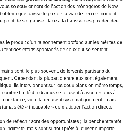
 vous se souviennent de l’action des ménagères de New
t obtenu que baisse le prix de la viande : en ce moment
e point de s’organiser, face à la hausse des prix décidée
s le produit d’un raisonnement profond sur les mérites de
ésultent des efforts spontanés de ceux qui se sentent
umains sont, le plus souvent, de fervents partisans du
atiquent. Cependant la plupart d’entre eux sont également
litique. Ils interviennent sur les deux plans en même temps,
 nombre limité d’individus se refusent à avoir recours à
e circonstance, voire la récusent systématiquement ; mais
amais été « incapable » de pratiquer l’action directe.
on de réfléchir sont des opportunistes ; ils penchent tantôt
tion indirecte, mais sont surtout prêts à utiliser n’importe