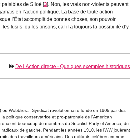
 paisibles de Siloé
[
3
]
. Non, les vrais non-violents peuvent
 jamais en l’action politique. La base de toute action
orsque l’État accomplit de bonnes choses, son pouvoir
es fusils, ou les prisons, car il a toujours la possibilité d’y
De l’Action directe - Quelques exemples historiques
) ou Wobblies... Syndicat révolutionnaire fondé en 1905 par des
 la politique conservatrice et pro-patronale de l’American
renaient beaucoup de membres du Socialist Party of America, du
es radicaux de gauche. Pendant les années 1910, les IWW jouèrent
droits des travailleurs américains. Des militants célèbres comme