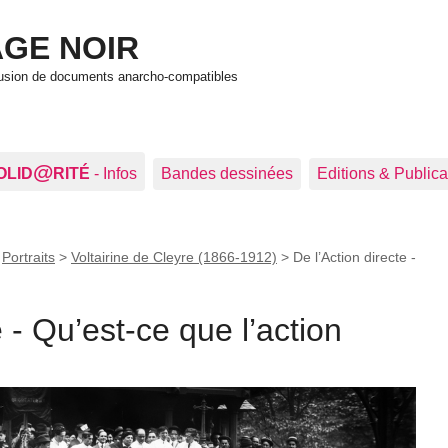
GE NOIR
ffusion de documents anarcho-compatibles
@
OLID
RITÉ
- Infos
Bandes dessinées
Editions & Publica
>
Portraits
>
Voltairine de Cleyre (1866-1912)
>
De l’Action directe -
e - Qu’est-ce que l’action