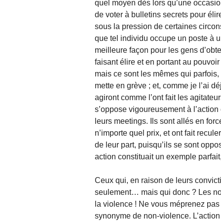
quel moyen dès lors qu’une occasion 
de voter à bulletins secrets pour éli
sous la pression de certaines circon
que tel individu occupe un poste à u
meilleure façon pour les gens d’obten
faisant élire et en portant au pouvoir
mais ce sont les mêmes qui parfois,
mette en grève ; et, comme je l’ai déj
agiront comme l’ont fait les agitateu
s’oppose vigoureusement à l’action dir
leurs meetings. Ils sont allés en for
n’importe quel prix, et ont fait recule
de leur part, puisqu’ils se sont oppo
action constituait un exemple parfait,
Ceux qui, en raison de leurs convicti
seulement… mais qui donc ? Les non-
la violence ! Ne vous méprenez pas :
synonyme de non-violence. L’action di