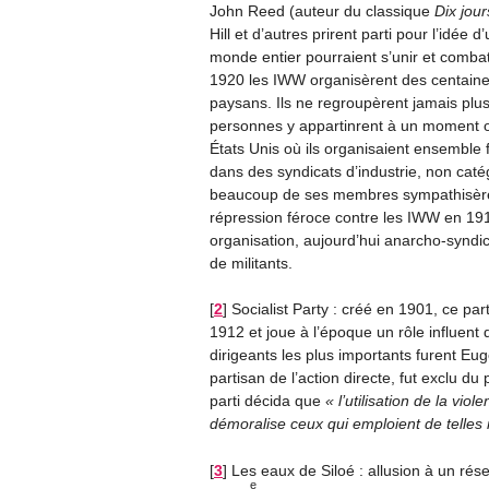
John Reed (auteur du classique
Dix jou
Hill et d’autres prirent parti pour l’idée
monde entier pourraient s’unir et comba
1920 les IWW organisèrent des centaines 
paysans. Ils ne regroupèrent jamais plu
personnes y appartinrent à un moment ou
États Unis où ils organisaient ensemble
dans des syndicats d’industrie, non catégo
beaucoup de ses membres sympathisèren
répression féroce contre les IWW en 191
organisation, aujourd’hui anarcho-syndi
de militants.
[
2
]
Socialist Party : créé en 1901, ce p
1912 et joue à l’époque un rôle influent 
dirigeants les plus importants furent E
partisan de l’action directe, fut exclu d
parti décida que
l’utilisation de la vi
démoralise ceux qui emploient de telles
[
3
]
Les eaux de Siloé : allusion à un rés
e