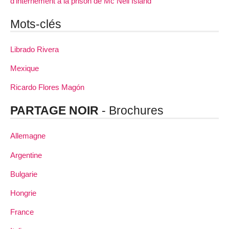
d’internement à la prison de Mc Neil Island
Mots-clés
Librado Rivera
Mexique
Ricardo Flores Magón
PARTAGE NOIR
- Brochures
Allemagne
Argentine
Bulgarie
Hongrie
France