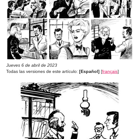
Jueves 6 de abril de 2023
Todas las versiones de este artículo:
[Español]
[
français
]