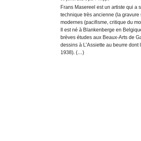
Frans Masereel est un artiste qui a 
technique très ancienne (la gravure s
modernes (paci­fisme, critique du m
Il est né à Blankenberge en Belgique 
brèves études aux Beaux-Arts de Gan
dessins à L’Assiette au beurre dont 
1938). (…)