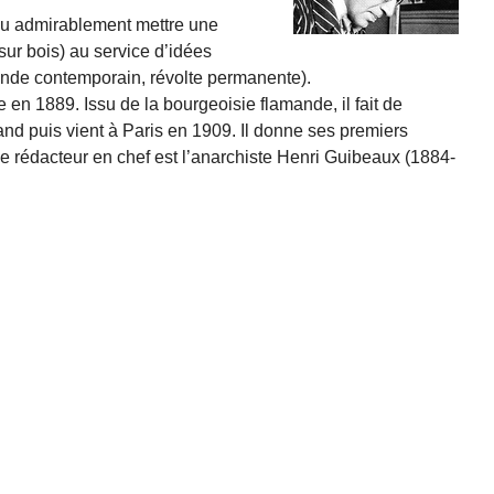
su admira­blement mettre une
ur bois) au servi­ce d’idées
onde contemporain, révolte per­manente).
en 1889. Issu de la bourgeoisie flaman­de, il fait de
d puis vient à Paris en 1909. Il donne ses premiers
le rédacteur en chef est l’anarchiste Henri Guibeaux (1884-