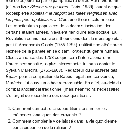
reprise aujourd’hui par le pamphlétaire déiste Henri Guillemin
(cf. son livre
Silence aux pauvres
, Paris, 1989), louant ce que
Robespierre appelait
le rapport des idées religieuses avec
les principes républicains
. C’est une théorie calomnieuse.
Les manifestants populaires de la déchristianisation, dont
certains étaient athées, n’avaient rien d’une élite sociale. La
Révolution connut aussi des théoriciens dont le message était
positif. Anacharsis Cloots (1755-1794) justifiait son athéisme à
l’échelle de la planète en se disant l’orateur du genre humain.
Cloots annonce dès 1793 ce que sera l’internationalisme.
L’autre personnalité, la plus intéressante, fut sans conteste
Sylvain Maréchal (1750-1803). Rédacteur du
Manifeste des
Égaux
pour la conjuration de Babeuf, égalitaire convaincu,
Maréchal fut aussi un athée remarquable. En effet, au-delà du
combat anticlérical traditionnel (mais néanmoins nécessaire) il
s’efforçait de répondre à ces deux questions :
Comment combattre la superstition sans imiter les
méthodes fanatiques des croyants ?
Comment combler le vide laissé dans la vie quotidienne
par la disparition de la religion ?